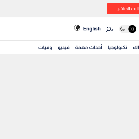
البث المباشر
English
اك
تكنولوجيا
أحداث مهمة
فيديو
وفيات