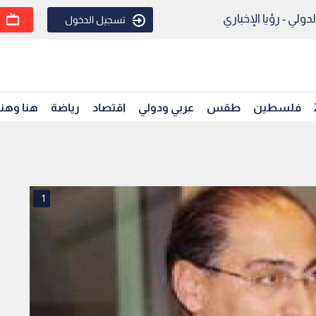
ولي - رؤيا الإخباري
تسجيل الدخول
فلسطين
طقس
عربي ودولي
اقتصاد
رياضة
هنا وهن
1