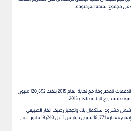
وبين سيف في تصريح صحفي اليوم الاحد ان مجموع الدفعات المصروفة مع نهاية العام 2015 بلغت 892ر120 مليون
 تشمل مشروع استكمال بناء وتجهيز رصيف الغاز الطبيعي
المسال / العقبة بنسبة إنفاق بلغت 6ر97 بالمئة بحجم إنفاق مقداره 771ر18 مليون دينار من أصل 240ر19 مليون دينار