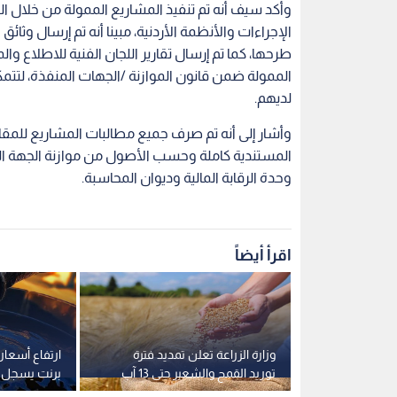
وأكد سيف أنه تم تنفيذ المشاريع الممولة من خلال 
الإجراءات والأنظمة الأردنية، مبينا أنه تم إرسال وثا
طرحها، كما تم إرسال تقارير اللجان الفنية للاطلاع وال
الممولة ضمن قانون الموازنة /الجهات المنفذة، لتت
لديهم.
وأشار إلى أنه تم صرف جميع مطالبات المشاريع للمقا
المستندية كاملة وحسب الأصول من موازنة الجهة ال
وحدة الرقابة المالية وديوان المحاسبة.
اقرأ أيضاً
م".. بورصة
وزارة الزراعة تعلن تمديد فترة
ارتفاع أسعار 
عمان تغلق تداولاتها على 7.6
توريد القمح والشعير حتى 13 آب
برنت يسجل 79.3 دولارا للبرميل