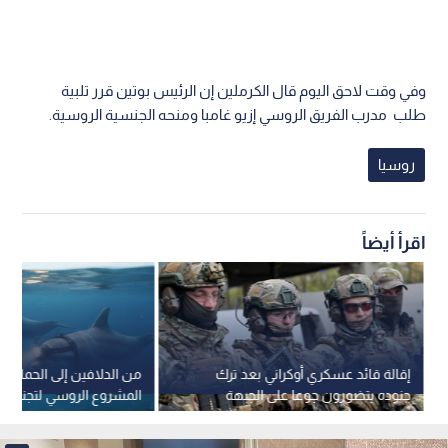
وفي وقت لاحق اليوم قال الكرملين إن الرئيس بوتين قرر تلبية
طلب مدرب الفريق الروسي إزيو غامبا ومنحه الجنسية الروسية.
روسيا
اقرأ أيضاً
إقالة قائد عسكري أوكراني بعد ترك
من الدلافين إلى الحمام.. خ
جنوده يتضورون جوعا على الجبهة
المشروع الروسي لتجنيد الك
تقنيا