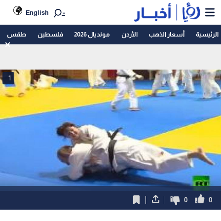
English
الرئيسية
أسعار الذهب
الأردن
مونديال 2026
فلسطين
طقس
1
0
0