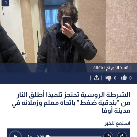
1
التلميذ الذي تم اعتقالة
0
0
الشرطة الروسية تحتجز تلميذا أطلق النار
من "بندقية ضغط" باتجاه معلم وزملائه في
مدينة أوفا
استمع للخبر:
1
x
0:00