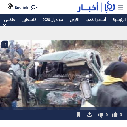
English
الرئيسية
أسعار الذهب
الأردن
مونديال 2026
فلسطين
طقس
1
0
0