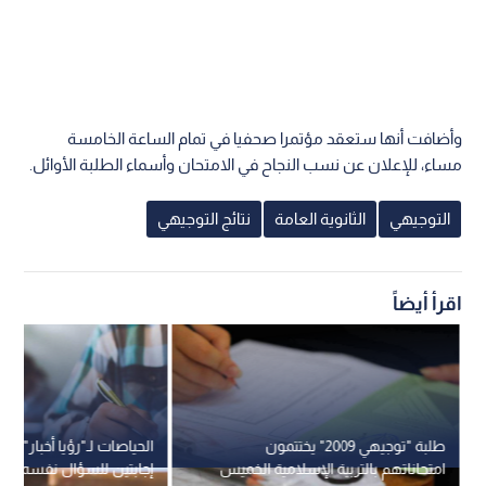
وأضافت أنها ستعقد مؤتمرا صحفيا في تمام الساعة الخامسة
مساء، للإعلان عن نسب النجاح في الامتحان وأسماء الطلبة الأوائل.
التوجيهي
الثانوية العامة
نتائج التوجيهي
اقرأ أيضاً
طلبة "توجيهي 2009" يختتمون
الحياصات لـ"رؤيا أخبار": ل
امتحاناتهم بالتربية الإسلامية الخميس
إجابتين للسؤال نفسه بم