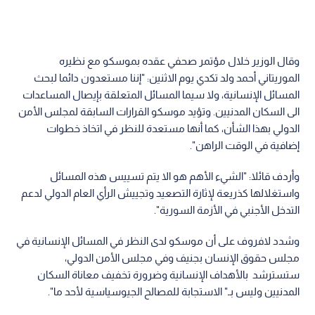
وقال الوزير خلال مؤتمر صحفي عقده بموسكو مع نظيره
الموريتاني أحمد ولد تكدي يوم الاثنين: "إننا مستعدون دائما لبحث
المسائل الإنسانية، ولا سيما المسائل المتعلقة بإيصال المساعدات
الى السكان المدنيين. وتؤيد موسكو القرارات السابقة لمجلس الأمن
الدولي بهذا الشأن، كما أنها مستعدة للنظر في اتخاذ خطوات
إضافية في الوقت الراهن".
وأردف قائلا: "الشيء الأهم هو الا يتم تسييس هذه المسائل
واستغلالها كذريعة لإثارة التصعيد وتجييش الرأي العام الدولي لدعم
التدخل الأجنبي في الأزمة السورية".
وشدد لافروف على أن موسكو لدى النظر في المسائل الإنسانية في
مجلس حقوق الإنسان بجنيف وفي مجلس الأمن الدولي،
ستسترشد بالأهداف الإنسانية وضرورة تخفيف معاناة السكان
المدنيين وليس بـ" الاستجابة للمصالح الجيوسياسية لأحد ما".