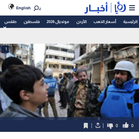
English
الرئيسية
أسعار الذهب
الأردن
مونديال 2026
فلسطين
طقس
1
0
0