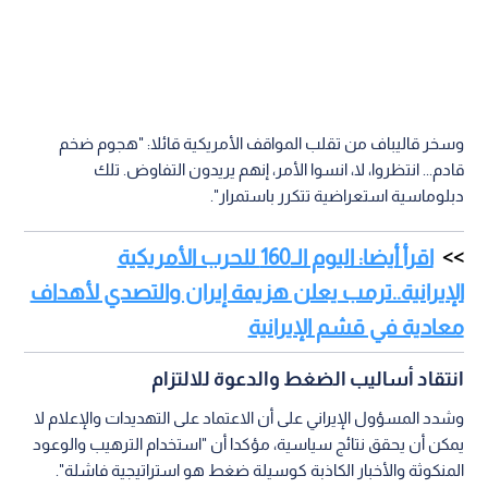
وسخر قاليباف من تقلب المواقف الأمريكية قائلا: "هجوم ضخم
قادم... انتظروا، لا، انسوا الأمر، إنهم يريدون التفاوض. تلك
دبلوماسية استعراضية تتكرر باستمرار".
اقرأ أيضا: اليوم الـ160 للحرب الأمريكية
الإيرانية..ترمب يعلن هزيمة إيران والتصدي لأهداف
معادية في قشم الإيرانية
انتقاد أساليب الضغط والدعوة للالتزام
وشدد المسؤول الإيراني على أن الاعتماد على التهديدات والإعلام لا
يمكن أن يحقق نتائج سياسية، مؤكدا أن "استخدام الترهيب والوعود
المنكوثة والأخبار الكاذبة كوسيلة ضغط هو استراتيجية فاشلة".