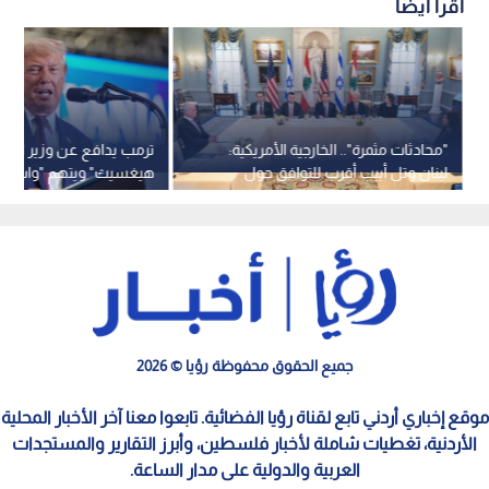
اقرأ أيضاً
"محادثات مثمرة".. الخارجية الأمريكية:
ترمب يدافع عن وزير الحر
لبنان وتل أبيب أقرب للتوافق حول
هيغسيث" ويتهم "واشن
"المناطق التجريبية"
بـ "الخيانة"
جميع الحقوق محفوظة رؤيا © 2026
موقع إخباري أردني تابع لقناة رؤيا الفضائية. تابعوا معنا آخر الأخبار المحلية
الأردنية، تغطيات شاملة لأخبار فلسطين، وأبرز التقارير والمستجدات
العربية والدولية على مدار الساعة.