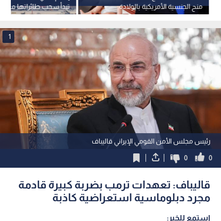
منح الجنسية الأمريكية بالولادة
تبدأ سحب طائراتها من م
غوريون
1
رئيس مجلس الأمن القومي الإيراني قاليباف
0
0
قاليباف: تعهدات ترمب بضربة كبيرة قادمة
مجرد دبلوماسية استعراضية كاذبة
استمع للخبر: