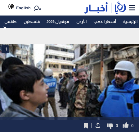
English
الرئيسية
أسعار الذهب
الأردن
مونديال 2026
فلسطين
طقس
1
0
0