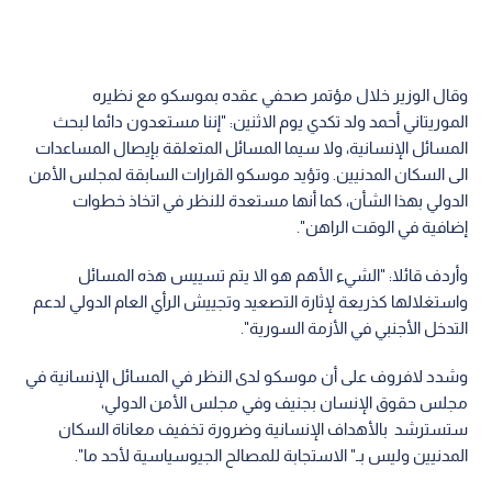
وقال الوزير خلال مؤتمر صحفي عقده بموسكو مع نظيره
الموريتاني أحمد ولد تكدي يوم الاثنين: "إننا مستعدون دائما لبحث
المسائل الإنسانية، ولا سيما المسائل المتعلقة بإيصال المساعدات
الى السكان المدنيين. وتؤيد موسكو القرارات السابقة لمجلس الأمن
الدولي بهذا الشأن، كما أنها مستعدة للنظر في اتخاذ خطوات
إضافية في الوقت الراهن".
وأردف قائلا: "الشيء الأهم هو الا يتم تسييس هذه المسائل
واستغلالها كذريعة لإثارة التصعيد وتجييش الرأي العام الدولي لدعم
التدخل الأجنبي في الأزمة السورية".
وشدد لافروف على أن موسكو لدى النظر في المسائل الإنسانية في
مجلس حقوق الإنسان بجنيف وفي مجلس الأمن الدولي،
ستسترشد بالأهداف الإنسانية وضرورة تخفيف معاناة السكان
المدنيين وليس بـ" الاستجابة للمصالح الجيوسياسية لأحد ما".