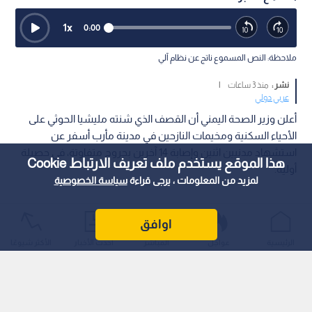
1
x
0:00
ملاحظة: النص المسموع ناتج عن نظام آلي
نشر :
منذ 3 ساعات
|
عربي دولي
أعلن وزير الصحة اليمني أن القصف الذي شنته مليشيا الحوثي على
الأحياء السكنية ومخيمات النازحين في مدينة مأرب أسفر عن
استشهاد مدنيين اثنين وإصابة 14 آخرين بجروح متفاوتة، في حصيلة
هذا الموقع يستخدم ملف تعريف الارتباط Cookie
أولية.
لمزيد من المعلومات ، يرجى قراءة
سياسة الخصوصية
اوافق
الرئيسية
عواجل
المباشر
أحدث الأخبار
الأكثر شيوعًا