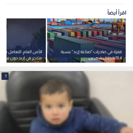
الطفل المفقود داخل المستشفى
0
0
"التوتنجي" يوضح حقيقة "طفل سحاب"..
عثر عليه خارج الأسوار وسلم لحماية الأسرة
استمع للخبر:
1
x
0:00
ملاحظة: النص المسموع ناتج عن نظام آلي
نشر :
14:17 2026/1/19
|
آخر تحديث :
22:53 2026/1/19