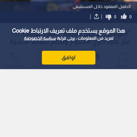
الأردن
الكوادر الطبية والتمريضية تعاملت مع الطفل بمهنية.
أصدرت إدارة مستشفى الدكتور جميل التوتنجي في منطقة سحاب،
هذا الموقع يستخدم ملف تعريف الارتباط Cookie
يوم الإثنين، توضيحا رسميا كشفت فيه ملابسات ما تم تداوله عبر
لمزيد من المعلومات ، يرجى قراءة
سياسة الخصوصية
منصات التواصل الاجتماعي بشأن العثور على طفل تائه، واضعة حدا
للشائعات التي تحدثت عن وجوده داخل المستشفى لعدة أيام.
اوافق
الرئيسية
عواجل
المباشر
أحدث الأخبار
الأكثر شيوعًا
وفي تفاصيل الواقعة، بين مدير المستشفى، الدكتور أسامة