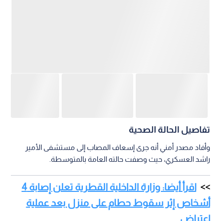
راشد العسكري، حيث وصفت حالته العامة بالمتوسطة.
اقرأ أيضا: وزارة الداخلية القطرية تعلن إصابة 4
أشخاص إثر سقوط حطام على منزل بعد عملية
اعتراض
إجراءات التحقيق
وأكد المصدر أن الأجهزة الأمنية باشرت التحقيقات في الحادثة
للوقوف على ملابساتها واتخاذ الإجراءات القانونية اللازمة.