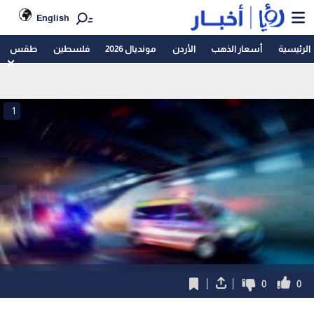
English
الرئيسية
أسعار الذهب
الأردن
مونديال 2026
فلسطين
طقس
1
0
0