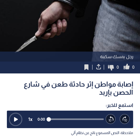
رجل يمسك سكينة
0
0
إصابة مواطن إثر حادثة طعن في شارع
الحصن بإربد
استمع للخبر:
1
x
0:00
ملاحظة: النص المسموع ناتج عن نظام آلي