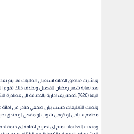
بعد نهاية شهر رمضان الفضيل وبخلاف ذلك تقوم الامان
اليها (20%) كمصاريف ادارية بالاضافة الى مصادرة الشيك.
ونصت التعليمات حسب بيان صحفي صادر عن امانة عمان
مطعم سياحي او كوفي شوب او مقهى او فندق بحيث 
ومنعت التعليمات منح اي تصريح لاقامة اي خيمة لجميع ا
المشروبات الروحية والكحولية مع الالتزام بعدم عرض ال
السماح بالاكتظاظ.