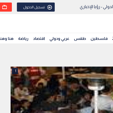
ولي - رؤيا الإخباري
تسجيل الدخول
فلسطين
طقس
عربي ودولي
اقتصاد
رياضة
هنا وهن
1