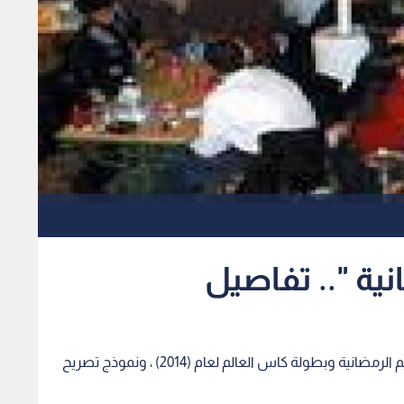
نية ".. تفاصيل
رؤيا – اعلنت امانة عمان التعليمات الخاصة لاقامة الخيم الرمضانية وبطولة كاس العالم لعام (2014) ، ونموذج تصريح