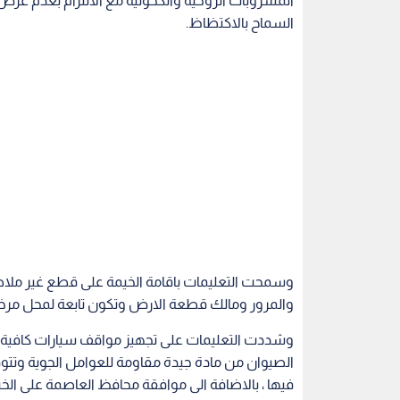
وسمحت التعليمات باقامة الخيمة على قطع غير ملا
والمرور ومالك قطعة الارض وتكون تابعة لمحل مرخ
وشددت التعليمات على تجهيز مواقف سيارات كافية م
الصيوان من مادة جيدة مقاومة للعوامل الجوية وتتو
فيها ، بالاضافة الى موافقة محافظ العاصمة على الخ
الموافقة من عدمها لمدراء المناطق مع التشديد ع
وحددت التعليمات ساعات العمل للخيمة الرمضانية من 
بموافقة الجهات الرسمية ( وزارة الداخلية ووزارة السي
وحسب التعليمات يتم استيفا
مهنيا باقامة خيمة لغاية إعداد وبيع القطايف بنفس ال
ادوات كهربائية باقامة خيمة رمضانية المتعلقة بعرض
ولفت البيان الى انه يتم إصدار تصريح للخيم وليس تر
الاقرار والتعهد اللازم.