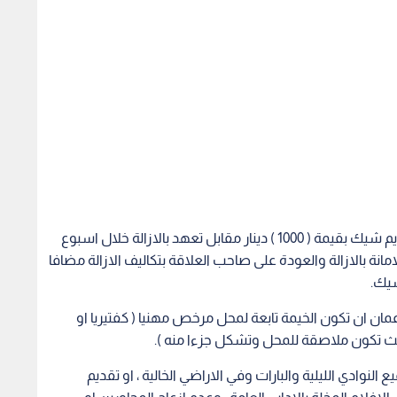
وباشرت مناطق الامانة استقبال الطلبات لها يتم تقديم شيك بقيمة ( 1000 ) دينار مقابل تعهد بالازالة خلال اسبوع
ة بالازالة والعودة على صاحب العلاقة بتكاليف الازالة مضافا
 ان تكون الخيمة تابعة لمحل مرخص مهنيا ( كفتيريا او
تكون ملاصقة للمحل وتشكل جزءا منه ).
لنوادي الليلية والبارات وفي الاراضي الخالية ، او تقديم
افلام المخلة بالاداب العامة ، وعدم ازعاج المجاورين او