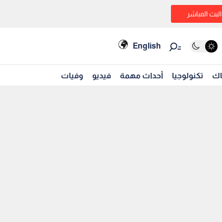
البث المباشر
English
اك
تكنولوجيا
أحداث مهمة
فيديو
وفيات