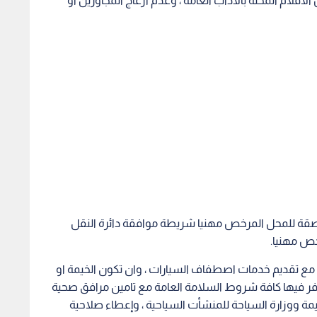
صقة للمحل المرخص مهنيا شريطة موافقة دائرة النقل
ص مهنيا.
ع تقديم خدمات اصطفاف السيارات ، وان تكون الخيمة او
فر فيها كافة شروط السلامة العامة مع تامين مرافق صحية
يمة ووزارة السياحة للمنشأت السياحية ، وإعطاء صلاحية
لى عدم حجبها في حال استوفت الشروط.
آذان المغرب وحتى آذان الفجر ، وعدم استخدام الفنانين الا
احة ).
ء ( 15 ) دينارا لكل متر مربع بدل خدمات لقاء هذا الاستغلال ، والسماح للمخابز المرخصة
رسوم الواردة اعلاه ، والسماح للمحلات المرخصة مهنيا ببيع
 وبيع الفوانيس والزينة الخاصة بشهر رمضان المبارك.
خيص بعد دفع المبلغ المقررة وشيك التامين والتوقيع على