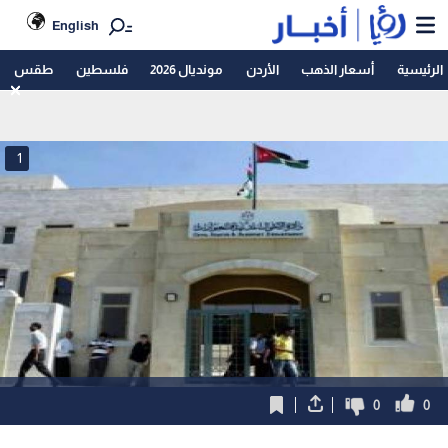
English
الرئيسية
أسعار الذهب
الأردن
مونديال 2026
فلسطين
طقس
1
0
0