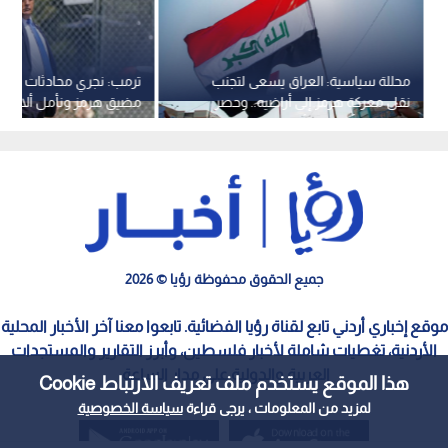
محللة سياسية: العراق يسعى لتجنب
ترمب: نجري محادثات جيدة
نقل معركة هرمز إلى أراضيه.. وحصر
مضيق هرمز ونأمل ألا نوجه
السلاح بدأ بوصفة أمريكية
ضربة قوية
جميع الحقوق محفوظة رؤيا © 2026
موقع إخباري أردني تابع لقناة رؤيا الفضائية. تابعوا معنا آخر الأخبار المحلية
الأردنية، تغطيات شاملة لأخبار فلسطين، وأبرز التقارير والمستجدات
العربية والدولية على مدار الساعة.
هذا الموقع يستخدم ملف تعريف الارتباط Cookie
لمزيد من المعلومات ، يرجى قراءة
سياسة الخصوصية