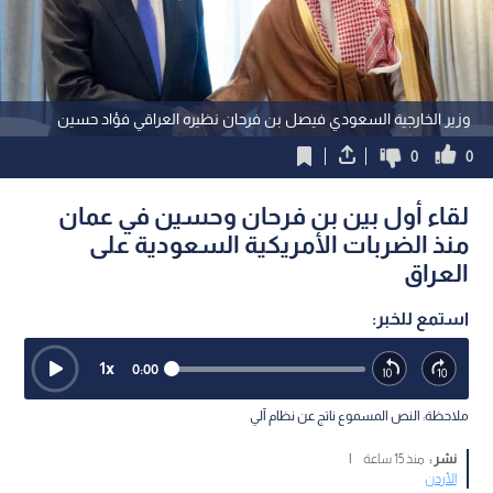
وزير الخارجية السعودي فيصل بن فرحان نظيره العراقي فؤاد حسين
0
0
لقاء أول بين بن فرحان وحسين في عمان
منذ الضربات الأمريكية السعودية على
العراق
استمع للخبر:
1
x
0:00
ملاحظة: النص المسموع ناتج عن نظام آلي
نشر :
منذ 15 ساعة
|
الأردن