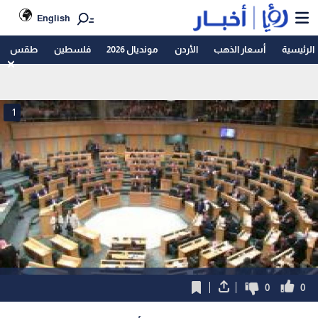
English
الرئيسية
أسعار الذهب
الأردن
مونديال 2026
فلسطين
طقس
1
0
0