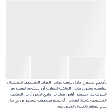
وأوضح الـمصري، خلال جلسة مجلس الـنواب الـمخصصة لاستكمال
مناقشة مشروع قانون الـملكية العقارية، أن الـحكومة اتفقت مع
الشركة على تخصيص أراض بديلة من وادي الأردن أو من الـمناطق
الـمخصصة لامتياز البوتاس، أو تقديم تعويضات للمتضررين في حال
عدم رغبتهم بالـحلول الـمعروضة.