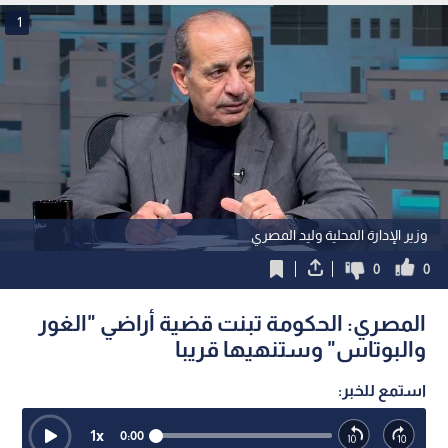
1
وزير الإدارة المحلية وليد المصري
0
0
المصري: الحكومة تبنت قضية أراضي "الغور
والبوتاس" وستنهيها قريبا
استمع للخبر:
1
x
0:00