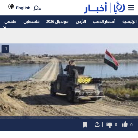
English
الرئيسية
أسعار الذهب
الأردن
مونديال 2026
فلسطين
طقس
1
0
0