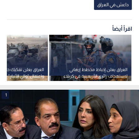
داعش في العراق
اقرأ أيضاً
العراق يعلن إحباط مخطط إرهابي
العراق يعلن تفكيك خلية إر
لاستهداف زائري الأربعينية في كربلاء
واعتقال "والي الأنبار" في 
داعش
1