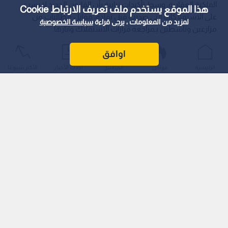
الملكية العقارية، وسط تأكيدات نيابية بأن القانون الجديد لا يسري
هذا الموقع يستخدم ملف تعريف الارتباط Cookie
على الاستملاكات التي صدرت قبل نفاذه، مقابل مطالبات من
لمزيد من المعلومات ، يرجى قراءة
سياسة الخصوصية
مزارعين وناشطين بـمراجعة قرارات الاستملاك وآثارها.
اوافق
الرئيسية
عواجل
المباشر
أحدث الأخبار
الأكثر شيوعًا