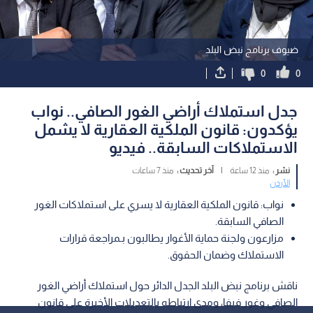
ضيوف برنامج نبض البلد
0
0
جدل استملاك أراضي الغور الصافي.. نواب
يؤكدون: قانون الملكية العقارية لا يشمل
الاستملاكات السابقة.. فيديو
نشر :
منذ 12 ساعة
|
آخر تحديث :
منذ 7 ساعات
الأردن
نواب: قانون الملكية العقارية لا يسري على استملاكات الغور
الصافي السابقة.
مزارعون ولجنة حماية الأغوار يطالبون بـمراجعة قرارات
الاستملاك وضمان الحقوق.
ناقش برنامج نبض البلد الجدل الدائر حول استملاك أراضي الغور
الصافي وغور فيفا، ومدى ارتباطه بالتعديلات الأخيرة على قانون