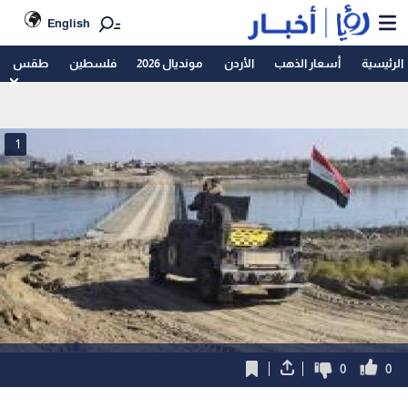
English
الرئيسية
أسعار الذهب
الأردن
مونديال 2026
فلسطين
طقس
1
0
0