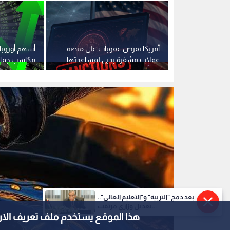
عار النفط
أمريكا تفرض عقوبات على منصة
أسهم أوروبا 
وخام برنت يسجل 82.21 دولارا
عملات مشفرة بدبي لمساعدتها
مكاسب جماع
الحرس الثوري
الرعاية الصحي
بعد دمج "التربية" و"التعليم العالي"..
تعديل وزاري مرتقب...
هذا الموقع يستخدم ملف تعريف الارتباط e