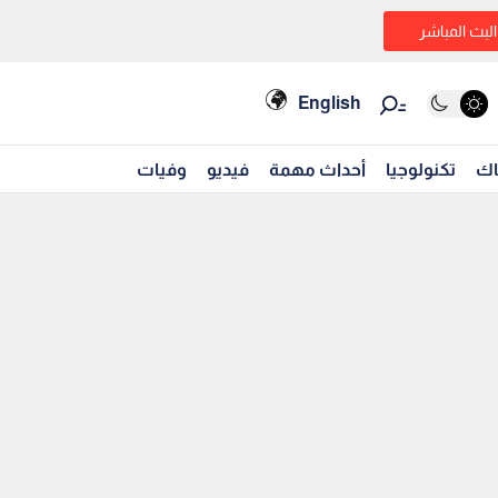
البث المباشر
English
اك
تكنولوجيا
أحداث مهمة
فيديو
وفيات