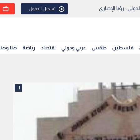
ولي - رؤيا الإخباري
تسجيل الدخول
فلسطين
طقس
عربي ودولي
اقتصاد
رياضة
هنا وهن
1