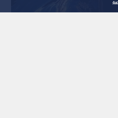
ية
لميا.. خام برنت يسجل
1
x
0:00