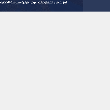
لمزيد من المعلومات ، يرجى قراءة
سياسة الخصوص
0
0
ارتفاع أسعار النفط عا
79.3 دولارا للبرميل
استمع للخبر:
ملاحظة: النص المسموع ناتج عن نظام آلي
نشر :
6:58 2026/8/6
|
اقتصاد