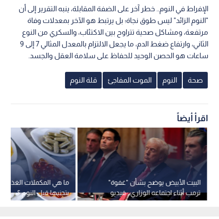
الإفراط في النوم.. خطر آخر على الضفة المقابلة، ينبه التقرير إلى أن
"النوم الزائد" ليس طوق نجاة؛ بل يرتبط هو الآخر بمعدلات وفاة
مرتفعة، ومشاكل صحية تتراوح بين الاكتئاب، والسكري من النوع
الثاني، وارتفاع ضغط الدم، ما يجعل الالتزام بالمعدل المثالي 7 إلى 9
ساعات هو الحصن الوحيد للحفاظ على سلامة العقل والجسد.
صحة
النوم
الموت المفاجئ
قلة النوم
اقرأ أيضاً
البيت الأبيض يوضح بشأن "غفوة"
ما هي المكملات الغذائية 
ترمب أثناء اجتماعه الوزاري.. فيديو
بتجنبها قبل النوم ؟