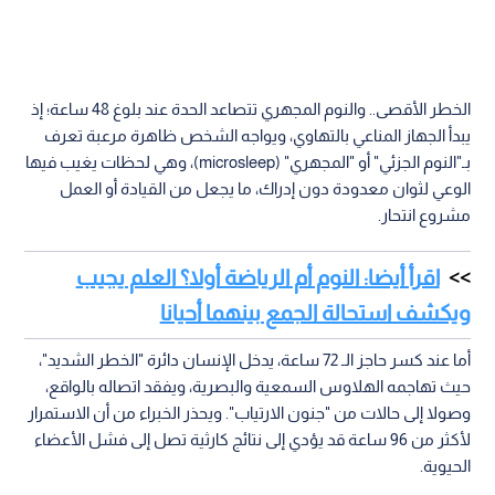
الخطر الأقصى.. والنوم المجهري تتصاعد الحدة عند بلوغ 48 ساعة؛ إذ
يبدأ الجهاز المناعي بالتهاوي، ويواجه الشخص ظاهرة مرعبة تعرف
بـ"النوم الجزئي" أو "المجهري" (microsleep)، وهي لحظات يغيب فيها
الوعي لثوان معدودة دون إدراك، ما يجعل من القيادة أو العمل
مشروع انتحار.
اقرأ أيضا: النوم أم الرياضة أولا؟ العلم يجيب
ويكشف استحالة الجمع بينهما أحيانا
أما عند كسر حاجز الـ 72 ساعة، يدخل الإنسان دائرة "الخطر الشديد"،
حيث تهاجمه الهلاوس السمعية والبصرية، ويفقد اتصاله بالواقع،
وصولا إلى حالات من "جنون الارتياب". ويحذر الخبراء من أن الاستمرار
لأكثر من 96 ساعة قد يؤدي إلى نتائج كارثية تصل إلى فشل الأعضاء
الحيوية.