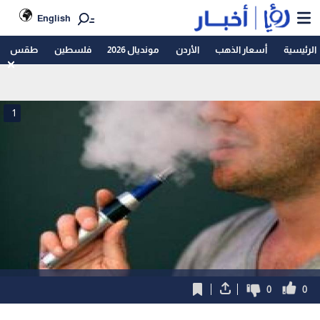
English
الرئيسية
أسعار الذهب
الأردن
مونديال 2026
فلسطين
طقس
1
0
0