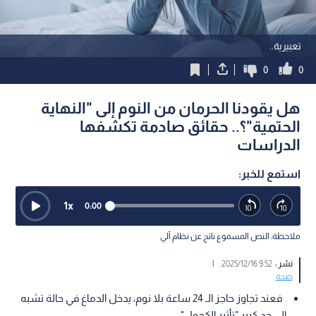
تعبيرية..
0
0
هل يقودنا الحرمان من النوم إلى "النهاية
الحتمية"؟.. حقائق صادمة تكشفها
الدراسات
استمع للخبر:
1
x
0:00
ملاحظة: النص المسموع ناتج عن نظام آلي
نشر :
9:52 2025/12/16
|
صحة
فعند تجاوز حاجز الـ 24 ساعة بلا نوم، يدخل الدماغ في حالة تشبه
إلى حد كبير "تأثير الكحول".