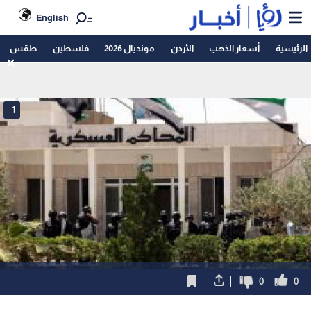
English
الرئيسية
أسعار الذهب
الأردن
مونديال 2026
فلسطين
طقس
1
0
0