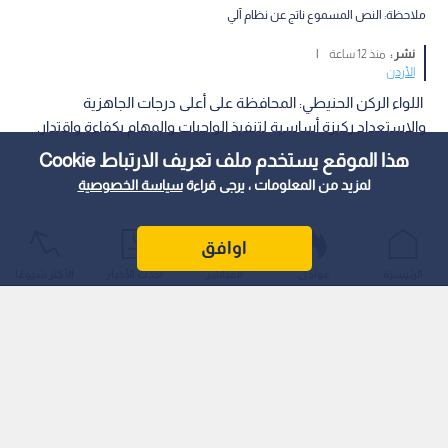
ملاحظة: النص المسموع ناتج عن نظام آلي
نشر :
منذ 12 ساعة
|
الأردن
اللواء الركن الحنيطي: المحافظة على أعلى درجات الجاهزية
والاستعداد ركيزة أساسية لتنفيذ الواجبات والمهام بكفاءة واقتدار.
هذا الموقع يستخدم ملف تعريف الارتباط Cookie
لمزيد من المعلومات ، يرجى قراءة
سياسة الخصوصية
اوافق
الرئيسية
عواجل
المباشر
أحدث الأخبار
الأكثر شيوعًا
اللواء الركن الحنيطي: القيادة العامة مستمرة في دعم التشكيلات
والوحدات وتعزيز قدراتها العملياتية والإدارية.