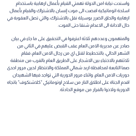
واسندت نيابة امن الدولة تهمتي القيام بأعمال ارهابية باستخدام
اسلحة اتوماتيكية افضت الى موت إنسان بالاشتراك والقيام بأعمال
ارهابية والحاق الضرر بوسيلة نقل بالاشتراك، والتي تصل العقوبة في
حال الادانة الى الاعدام شنقا حتى الموت.
والمتهمون وعددهم ثلاثة اعترفوا في التحقيق على ما جاء في بيان
صادر عن مديرية الامن العام عقب القبض عليهم في الثاني من
الشهر الحالي، بالتخطيط لقتل اي من رجال الامن العام، فقام
ثلاثتهم بالاختباء بين الاشجار على الطريق العام بالقرب من منطقة
صما التابعة لمحافظة اربد شمالي المملكة والانتظار لحين مرور احدى
دوريات الامن العام، واثناء مرور الدورية التي تواجد فيها الشهيدان
اقدم الجناة على اطلاق النار من سلاح اوتوماتيكي "كلاشنكوف" باتجاه
الدورية ولاذوا بالفرار من موقع الحادثة.