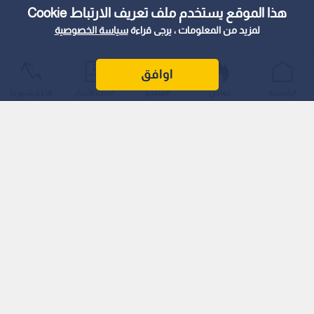
هذا الموقع يستخدم ملف تعريف الارتباط Cookie
لمزيد من المعلومات ، يرجى قراءة
سياسة الخصوصية
اوافق
الرئيسية
عواجل
المباشر
أحدث الأخبار
الأكثر شيوعًا
ورجحت مصادر مطلعة أن رئيس الوزراء يتجه لاستكمال ملامح
الفريق الجديد وأنه يجري سلسلة لقاءات مع عدة شخصيات دون أن
يحسم خياراته.
ويشار إلى أن رئيس الوزراء يمارس التكتم والسرية الكاملة وبذات
الأسلوب الذي شهده تشكيل حكومته إبان تكليفه.
ويذكر أن قانون التربية والتعليم وتنمية الموارد البشرية يدخل حيز
التنفيذ في الاسبوع المقبل، بعد صدوره في عدد الجريدة الرسمية