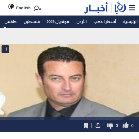
English
الرئيسية
أسعار الذهب
الأردن
مونديال 2026
فلسطين
طقس
1
0
0