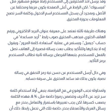
وقد يرسل أحد المخترقين إلى المستخدم رابط موقع مشهور مثل
"فيسبوك"، لكن الرابط في أعلى الصفحة يكون مزيفا ومختلفا عن
الأصل، وبمجرد أن يسجل المستخدم اسم الدخول وكلمة السر تصبح
المعلومات بحوزة المخترق.
وهناك طريقة ثالثة تعتمد على معرفة عنوان البريد الالكتروني ورقم
الهاتف الخلوي، فيذهب المخترق صوب رابط " أريد مساعدة" في
حساب "جيميل"، ويستمر في عملية "استعادة كلمة المرور"، ويقول
إنه لا يتذكرها وللتأكيد يطلب بعث رسالة قصيرة إلى الهاتف، تصل
بالفعل للمستخدم، يتبعها القرصان برسالة ثانية تطالب المستخدم
برمز التأكيد.
وفي حال أرسل المستخدم عن حسن نية رمز التحقق في رسالة
نصية، يكون بذلك قد ساعد المخترق على سرقة حسابه.
ولمحاولة تجنب الوقوع في فخ القراصنة، ينبغي أولا استخدام كلمة
سر تزيد عن 8 أحرف وتتضمن رموزا خاصة مثل: % &، فهذه الكلمة
يصعب كسرها، لكن يجب تغييرها باستمرار والتعامل بحذر مع
رسائل الغرباء والأصدقاء بحذر، خاصة تلك التي تحمل رابطا، ذلك أن