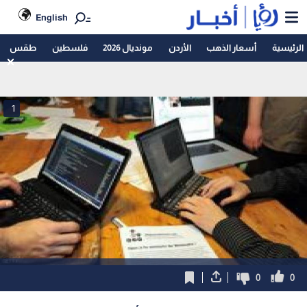
English
الرئيسية
أسعار الذهب
الأردن
مونديال 2026
فلسطين
طقس
1
0
0