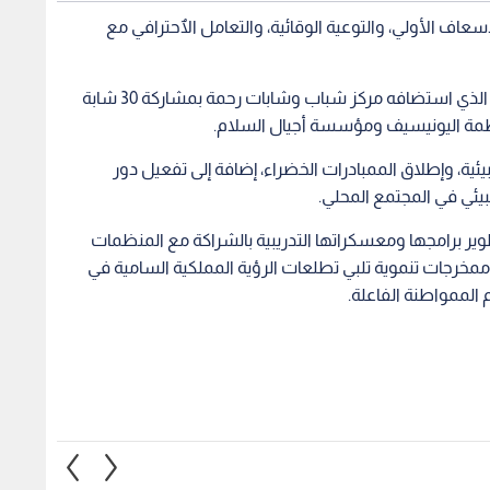
ف الأولي، والتوعية الوقائية، والتعامل الٱحترافي مع
أما الممعسكر الثاني فكان "معسكر التطوع الأخضر"، الذي استضافه مركز شباب وشابات رحمة بمشاركة 30 شابة
ئية، وإطلاق الممبادرات الخضراء، إضافة إلى تفعيل دور
بيئي في المجتمع المحلي.
ير برامجها ومعسكراتها التدريبية بالشراكة مع المنظمات
ممخرجات تنموية تلبي تطلعات الرؤية المملكية السامية في
 الممواطنة الفاعلة.