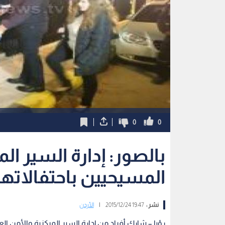
0
0
بالصور: إدارة السير ال
المسيحيين باحتفالاتهم
نشر :
19:47 2015/12/24
|
الأردن
رؤيا – شارك أفراد من إدارة السير المركزية والأمن ا