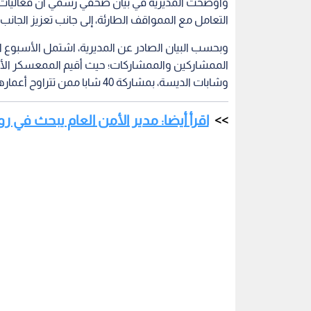
وأوضحت المديرية في بيان صحفي رسمي أن فعاليات 
التعامل مع الممواقف الطارئة، إلى جانب تعزيز الجانب
وبحسب البيان الصادر عن المديرية، اشتمل الأسبوع
الممشاركين والممشاركات؛ حيث أقيم الممعسكر الأول
وشابات الديسة، بمشاركة 40 شابا ممن تتراوح أعمارهم بين 15 و17 عاما، وذلك بالشراكة مع مديرية الدفاع الممدني.
اقرأ أيضا: مدير الأمن العام يبحث في 