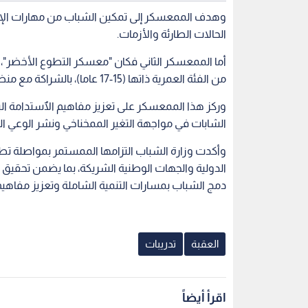
وهدف الممعسكر إلى تمكين الشباب من مهارات الإسعا
الحالات الطارئة والأزمات.
من الفئة العمرية ذاتها (15-17 عاما)، بالشراكة مع منظمة اليونيسيف ومؤسسة أجيال السلام.
وركز هذا الممعسكر على تعزيز مفاهيم الٱستدامة البي
الشابات في مواجهة التغير الممخناخي ونشر الوعي ال
وأكدت وزارة الشباب التزامها الممستمر بمواصلة تطو
الدولية والجهات الوطنية الشريكة، بما يضمن تحقيق 
دمج الشباب بمسارات التنمية الشاملة وتعزيز مفاهيم
العقبة
تدريبات
اقرأ أيضاً