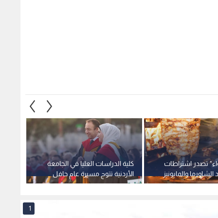
واء" تصدر اشتراطات
كلية الدراسات العليا في الجامعة
الكنيس
الشاورما والمايونيز
الأردنية تتوج مسيرة عام حافل
الحج ا
بالتطوير والإنجاز بتخريج (1469)
الأثري
طالبا وطالبة
1