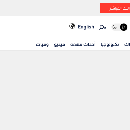
البث المباشر
English
اك
تكنولوجيا
أحداث مهمة
فيديو
وفيات