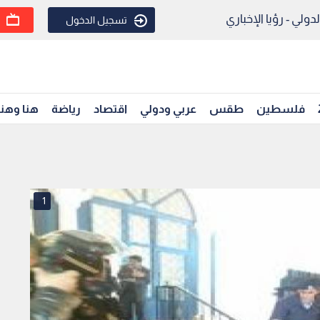
ولي - رؤيا الإخباري
تسجيل الدخول
فلسطين
طقس
عربي ودولي
اقتصاد
رياضة
هنا وهن
1