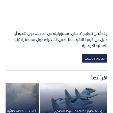
وقد أعلن تنظيم "داعش" مسؤوليته عن الحادث، دون تقديم أي
دليل عن كيفية التفيذ، مما أضفى الشكوك حول مصداقية تبنيه
للعملية الإرهابية.
طائرة روسية
اقرأ أيضاً
روسيا تطور نظاما مشتركا للتصدي
أ ف ب : تحطم طائرة عسك