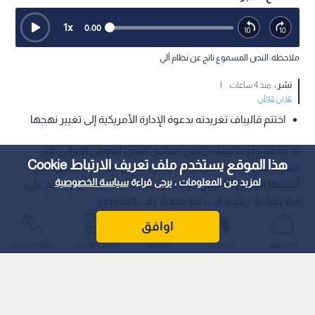
1
x
0:00
ملاحظة: النص المسموع ناتج عن نظام آلي
نشر :
منذ 4 ساعات
|
عربي دولي
اختتم قاليباف تغريدته بدعوة الإدارة الأمريكية إلى تغيير نهجها
رد محمد باقر قاليباف، رئيس مجلس الأمن القومي الإيراني، عبر
هذا الموقع يستخدم ملف تعريف الارتباط Cookie
حسابه على منصة إكس، على التصريحات والتهديدات الأخيرة التي
لمزيد من المعلومات ، يرجى قراءة
سياسة الخصوصية
أطلقها الرئيس الأمريكي دونالد ترمب بشأن شن هجوم ضخم على
إيران قبل أن يشير إلى رغبة طهران في التفاوض.
اوافق
الرئيسية
عواجل
المباشر
أحدث الأخبار
الأكثر شيوعًا