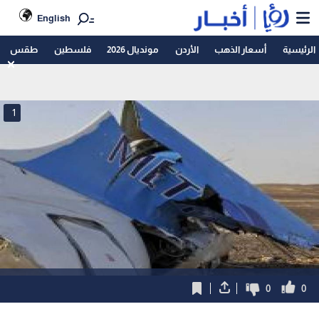
English
الرئيسية
أسعار الذهب
الأردن
مونديال 2026
فلسطين
طقس
1
0
0