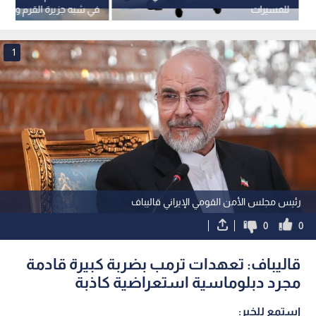
للمسيرات
في شبه جزيرة القرم ومقتل 29 شخ
1
رئيس مجلس الأمن القومي الإيراني قاليباف
0
0
قاليباف: تعهدات ترمب بضربة كبيرة قادمة
مجرد دبلوماسية استعراضية كاذبة
استمع للخبر: