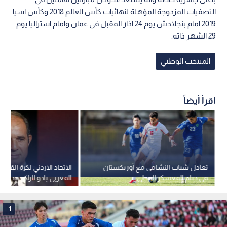
التصفيات المزدوجة المؤهلة لنهائيات كأس العالم 2018 وكأس اسيا
2019 امام بنجلادش يوم 24 اذار المقبل في عمان وامام استراليا يوم
29 الشهر ذاته.
المنتخب الوطني
اقرأ أيضاً
تعادل شباب النشامى مع أوزبكستان
الاتحاد الاردني لكرة القدم
في ختام المعسكر المحلي
المغربي بادو الزاكي مديرا ف
1