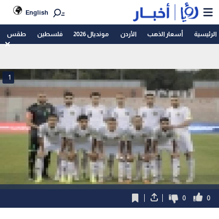
English
الرئيسية
أسعار الذهب
الأردن
مونديال 2026
فلسطين
طقس
1
0
0