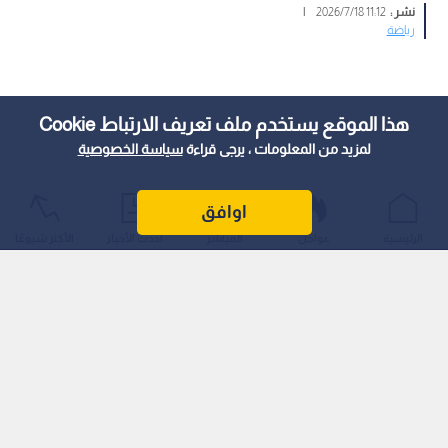
نشر :
11:12 2026/7/18
|
رياضة
هذا الموقع يستخدم ملف تعريف الارتباط Cookie
لمزيد من المعلومات ، يرجى قراءة
سياسة الخصوصية
اوافق
الرئيسية
عواجل
المباشر
أحدث الأخبار
الأكثر شيوعًا
بداية هجومية قوية وتراجع في الشوط الثاني
تعثر المنتخب الوطني للشباب لكرة القدم (تحت 20 عاما) أمام نظيره
الأوزبكي بنتيجة (1-2)، في المباراة الودية الملحمية التي جمعتهما
مساء يوم الجمعة، على أرضية ستاد الملك عبد الله الثاني بالقويسمة،