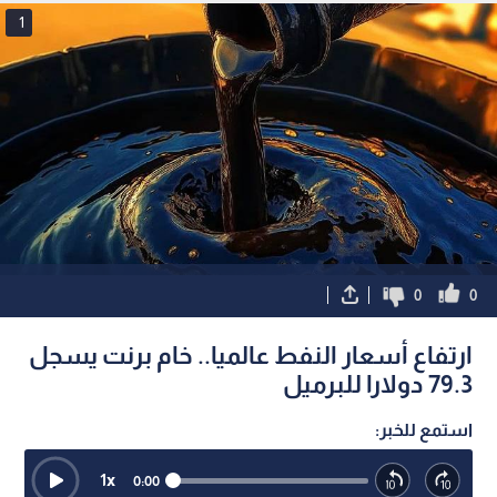
1
0
0
ارتفاع أسعار النفط عالميا.. خام برنت يسجل
79.3 دولارا للبرميل
استمع للخبر:
1
x
0:00