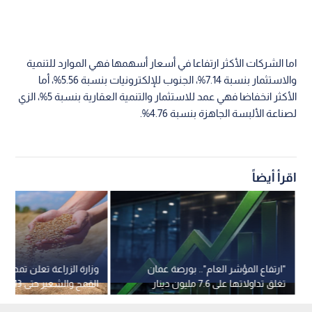
اما الشركات الأكثر ارتفاعا في أسعار أسهمها فهي الموارد للتنمية
والاستثمار بنسبة 7.14%، الجنوب للإلكترونيات بنسبة 5.56%، أما
الأكثر انخفاضا فهي عمد للاستثمار والتنمية العقارية بنسبة 5%، الزي
لصناعة الألبسة الجاهزة بنسبة 4.76%.
اقرأ أيضاً
"ارتفاع المؤشر العام".. بورصة عمان
وزارة الزراعة تعلن تمديد ف
تغلق تداولاتها على 7.6 مليون دينار
القمح والشعير حتى 13 آب