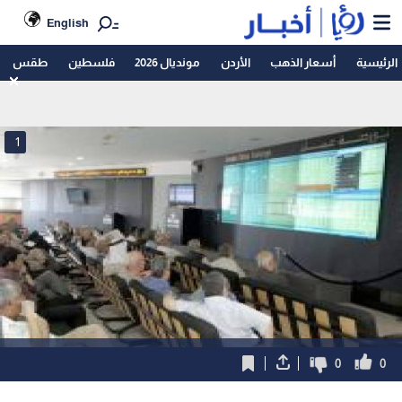
English
الرئيسية
أسعار الذهب
الأردن
مونديال 2026
فلسطين
طقس
1
0
0