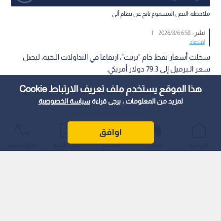
ملاحظة: النص المسموع ناتج عن نظام آلي
نشر :
6:58 2026/8/6
|
اقتصاد
سجلت أسعار نفط خام "برنت"، ارتفاعا في التداولات الـحية، ليصل
سعر الـبرميل إلى 79.3 دولار أمريكي.
هذا الموقع يستخدم ملف تعريف الارتباط Cookie
لمزيد من المعلومات ، يرجى قراءة
سياسة الخصوصية
اوافق
الرئيسية
عواجل
المباشر
أحدث الأخبار
الأكثر شيوعًا