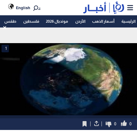
English
الرئيسية
أسعار الذهب
الأردن
مونديال 2026
فلسطين
طقس
1
0
0