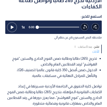
الأردنية تخرج 265 طالبا وتواصل صناعة
الكفاءات
استمع للخبر:
1
x
0:00
ملاحظة: النص المسموع ناتج عن نظام آلي
نشر :
منذ 8 ساعات
|
الأردن
تخريج (265) طالبا وطالبة ضمن الفوج الحادي والستين "فوج
الهواشم" لرفد القطاعين العام والخاص.
الدخول ضمن أفضل 350 كلية قانون عالميا (تصنيف QS)،
والتأهل للمراحل النهائية في مسابقات عالمية.
تواصل كلية الحقوق في الجامعة الأردنية مسيرتها في إعداد
الكفاءات القانونية الـمؤهلة، بتخريج (265) طالبا وطالبة ضمن الفوج
الحادي والستين "فوج الهواشم"، مما يعزز دورها في رفد القطاعين
العام والخاص بمهارات قانونية وقضائية متطورة.