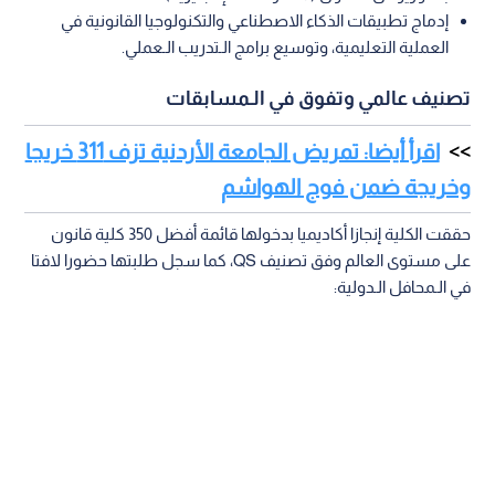
إدماج تطبيقات الذكاء الاصطناعي والتكنولوجيا القانونية في
العملية التعليمية، وتوسيع برامج الـتدريب الـعملي.
تصنيف عالمي وتفوق في الـمسابقات
اقرأ أيضا: تمريض الجامعة الأردنية تزف 311 خريجا
وخريجة ضمن فوج الهواشم
حققت الكلية إنجازا أكاديميا بدخولها قائمة أفضل 350 كلية قانون
على مستوى العالم وفق تصنيف QS، كما سجل طلبتها حضورا لافتا
في الـمحافل الـدولية: