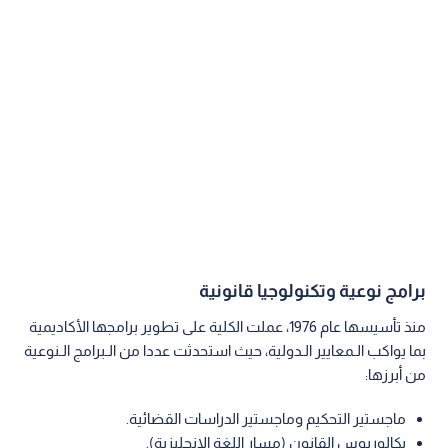
برامج نوعية وتكنولوجيا قانونية
منذ تأسيسها عام 1976، عملت الكلية على تطوير برامجها الأكاديمية
بما يواكب الـمعايير الـدولية، حيث استحدثت عددا من الـبرامج الـنوعية
من أبرزها:
ماجستير التحكيم وماجستير الدراسات القضائية.
بكالوريوس القانون (مسار اللغة الإنجليزية).