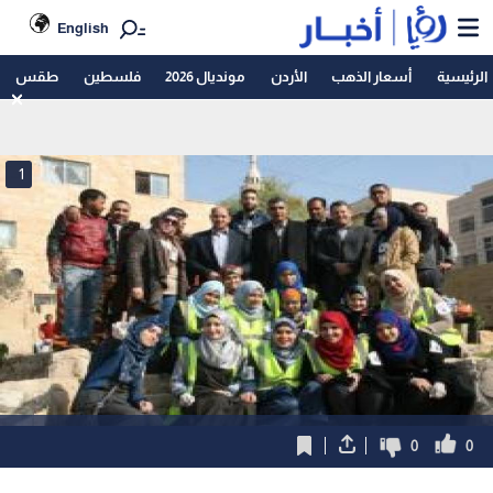
English
الرئيسية
أسعار الذهب
الأردن
مونديال 2026
فلسطين
طقس
1
0
0