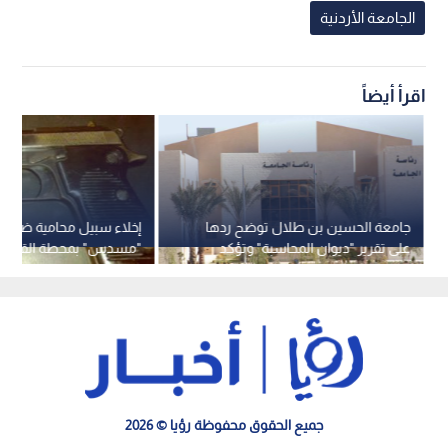
الجامعة الأردنية
اقرأ أيضاً
جامعة الحسين بن طلال توضح ردها
إخلاء سبيل محامية ضبط ب
على تقرير "ديوان المحاسبة" وتؤكد
"مسدس" بمحطة القطار
تصويب معظم الملاحظات
جميع الحقوق محفوظة رؤيا © 2026