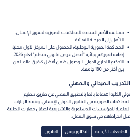
مسابقة الأمم الـمتحدة للمحاكمات الصورية لحقوق الإنسان:
الـتأهل إلى الـمرحلة النهائية.
الـمحاكمة الصورية الـوطنية: الـحصول على الـمركز الأول محليا،
إضافة لفوزهم بجائزة "أفضل عرض قانوني منظم" لعام 2026.
التحكيم التجاري الدولي: الوصول ضمن أفضل 8 فرق عالميا من
بين أكثر من 180 جامعة.
الـتدريب الـميداني والـمهني
تولي الكلية اهتماما بالغا بالتطبيق الـعملي عن طريق تنظيم
الـمحاكمات الصورية في الـقانون الـدولي الإنساني، وتنفيذ الزيارات
الـعلمية للمؤسسات الـدستورية والتشريعية لصقل مهارات الـطلبة
قبل انخراطهم في سوق الـعمل.
الجامعات الأردنية
البكالوريوس
القانون