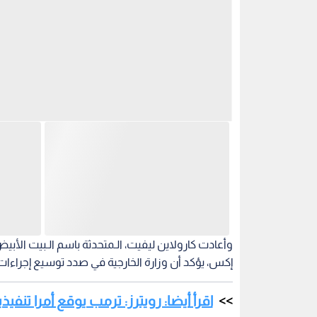
وأعادت كارولاين ليفيت، الـمتحدثة باسم الـبيت ال
إكس، يؤكد أن وزارة الخارجية في صدد توسيع إجراء
اقرأ أيضا: رويترز: ترمب يوقع أمرا تنفيذي