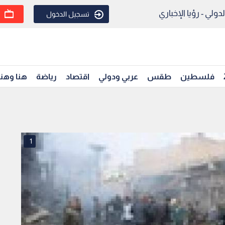
ولي - رؤيا الإخباري
تسجيل الدخول
فلسطين
طقس
عربي ودولي
اقتصاد
رياضة
هنا وهن
1