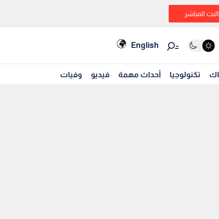
البث المباشر
English
اك
تكنولوجيا
أحداث مهمة
فيديو
وفيات