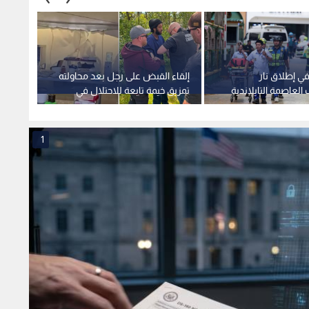
في إطلاق نار
إلقاء القبض على رجل بعد محاولته
إعلام 
لعاصمة التايلاندية
تمزيق خيمة تابعة للاحتلال في
الناتو
مهرجان بكندا
لاختبا
1