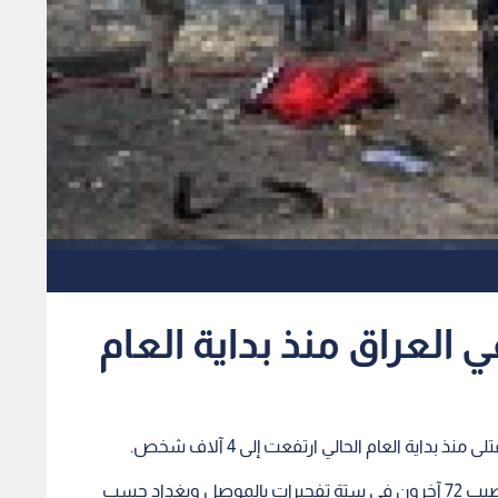
بداية العام الحالي ارتفعت إلى 4 آلاف شخص.
وكان 40 عراقيا قتلوا أمس من بينهم 9 عسكريين وأصيب 72 آخرون في ستة تفجيرات بالموصل وبغداد حسب