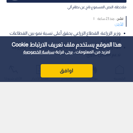
ملاحظة: النص المسموع ناتج عن نظام آلي
نشر :
منذ 23 ساعة
|
الأردن
وزير الزراعة: القطاع الزراعي يحقق أعلى نسبة نمو بين القطاعات
الاقتصادية.
هذا الموقع يستخدم ملف تعريف الارتباط Cookie
صادرات الأردن الزراعية تتجاوز 1.8 مليار دينار في 2026.. والزراعة
لمزيد من المعلومات ، يرجى قراءة
سياسة الخصوصية
تدعم الشحن الجوي
أكد وزير الزراعة الدكتور صائب خريسات أن المزارع الأردني يشكل
اوافق
ركيزة أساسية من ركائز الأمن الغذائي، مشيرا إلى أن القطاع الزراعي
الرئيسية
عواجل
المباشر
أحدث الأخبار
الأكثر شيوعًا
حقق رغم التحديات أعلى نسبة نمو مع نهاية عام 2025 وحتى الربع
الأول من العام الحالي، مقارنة بباقي القطاعات الاقتصادية الأخرى.