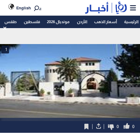
English
الرئيسية
أسعار الذهب
الأردن
مونديال 2026
فلسطين
طقس
1
0
0