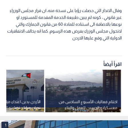
وقال الانذار التي حصلت رؤيا على نسخة منه، ان قرار مجلس الوزراء
غير قانوني ، كونه لم يبين طبيعة الخدمة المقدمة للمستورد او
نوعها بالاضافة الى استناده للمادة 60 من قانون الجمارك والتي
لاتخول مجلس الوزراء بفرض هذه الرسوم، كما انه يخالف الاتفاقيات
الدولية التي وقع عليها الاردن
اقرأ أيضاً
اختتام فعاليات الأسبوع السادس من
الأردن يدين اعتداء ميليشي
معسكرات الحسين للعمل والبناء
نجران ويؤكد تضامنه المط
بالعقبة لعام 2026
السعودية
1