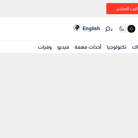
البث المباشر
English
اك
تكنولوجيا
أحداث مهمة
فيديو
وفيات