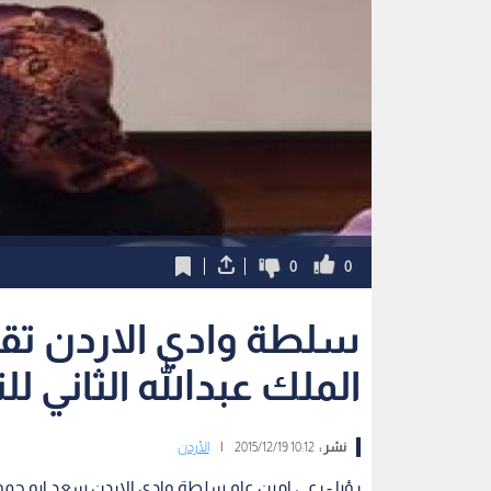
0
0
سلطة وادي الاردن تقي
الملك عبدالله الثاني للت
نشر :
10:12 2015/12/19
|
الأردن
رؤيا - رعى امين عام سلطة وادي الاردن سعد ابو حم