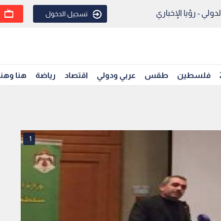
ولي - رؤيا الإخباري
تسجيل الدخول
فلسطين
طقس
عربي ودولي
اقتصاد
رياضة
هنا وهن
1