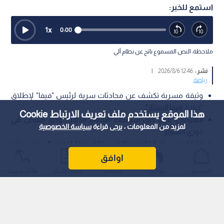
استمع للخبر:
1
x
0:00
ملاحظة: النص المسموع ناتج عن نظام آلي
نشر :
12:46 2026/8/6
|
رياضة
وثيقة مسربة تكشف عن محادثات سرية لرئيس "فيفا" لإطلاق
"دوري فيفا الممتاز".
هذا الموقع يستخدم ملف تعريف الارتباط Cookie
الغارديان: فيفا كان سيمتلك السهم الذهبي وحق النقض في
لمزيد من المعلومات ، يرجى قراءة
سياسة الخصوصية
دوري السوبر.
وثيقة مسربة: إنفانتينو ناقش رعاية فيفا لدوري السوبر بعقد
يمتد 12 عام.ا
اوافق
الرئيسية
عواجل
المباشر
أحدث الأخبار
الأكثر شيوعًا
كشف تقرير استقصائي نشرته صحيفة "ذا غارديان" (The Guardian)
البريطانية عن وثيقة سرية مؤرخة في أكتوبر/تشرين الأول 2020،
تثبت انخراط رئيس الاتحاد الدولي لكرة القدم (فيفا)، جياني إنفانتينو،
في محادثات متقدمة لرعاية مشروع الدوري الأوروبي الانفصالي