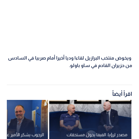
ويخوض منتخب البرازيل لقاءا وديا أخيرا أمام صربيا في السادس
من حزيران القادم في ساو باولو
.
اقرأ أيضاً
مصدر لرؤيا: الفيفا يحول مستحقات
الرجوب يشكر الأمير