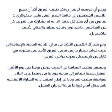
ورغم أن خوسيه لويس رونكو طبيب الفريق أكد أن جميع
اللاعبين المنضمين إلى قائمة المدير الفني فليبي سكولاري لا
يعانون من أي مشاكل بدنية، الا انه لم يشارك في التدريب كل
من المدافعين دافيد لويز وتياغو سيلفا والجناح الأيسر
ماكسويل
.
ولم يشارك اللاعبين الثلاثة في مران اللياقة البدنية، بالإضافة إلى
تدرب خوليو سيزار حارس مرمى الفريق الأساسي بمفرده مع
كارلوس بارسيديلي مدرب حراس المرمى
.
ويستمر منتخب السامبا في التدرب مرتين يوميا حتى يوم الأثنين
المقبل عندما يسافر إلى مدينة جويانيا في وسط غرب البلاد
لمواجهة منتخب بنما وديا في إطار استعداداته للمباراة الافتتاحية
للمونديال أمام كرواتيا في 12 حزيران المقبل
.