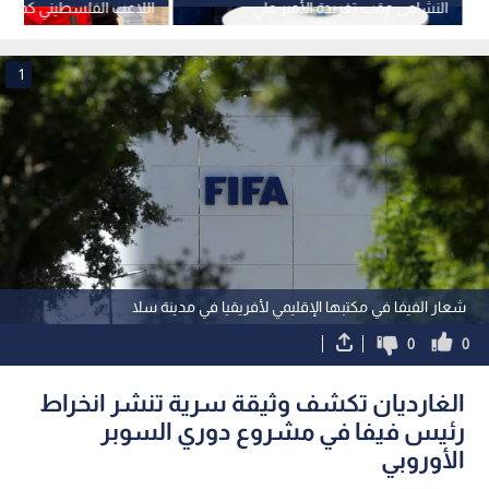
النشامى عقب تغريدة الأمير علي
اللاعب الفلسطيني كمحلي
1
شعار الفيفا في مكتبها الإقليمي لأفريقيا في مدينة سلا
0
0
الغارديان تكشف وثيقة سرية تنشر انخراط
رئيس فيفا في مشروع دوري السوبر
الأوروبي