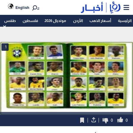
English
الرئيسية
أسعار الذهب
الأردن
مونديال 2026
فلسطين
طقس
1
0
0