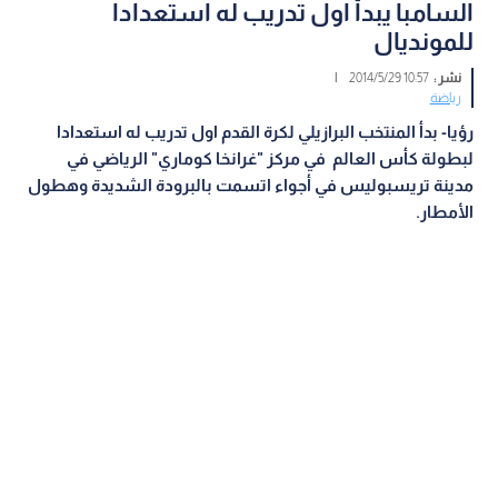
السامبا يبدأ اول تدريب له استعدادا
للمونديال
نشر :
10:57 2014/5/29
|
رياضة
رؤيا- بدأ المنتخب البرازيلي لكرة القدم اول تدريب له استعدادا
لبطولة كأس العالم في مركز "غرانخا كوماري" الرياضي في
مدينة تريسبوليس في أجواء اتسمت بالبرودة الشديدة وهطول
الأمطار
.