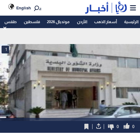
English
الرئيسية
أسعار الذهب
الأردن
مونديال 2026
فلسطين
طقس
1
0
0