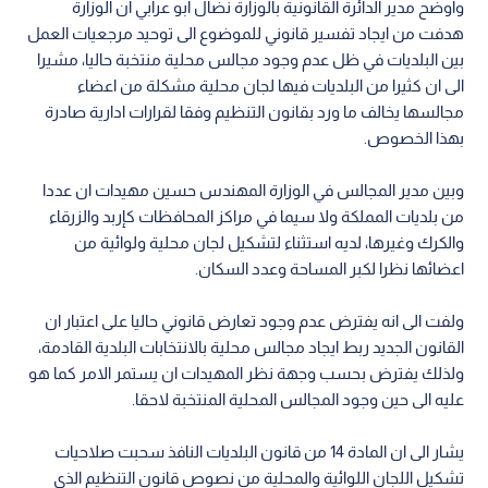
واوضح مدير الدائرة القانونية بالوزارة نضال ابو عرابي ان الوزارة
هدفت من ايجاد تفسير قانوني للموضوع الى توحيد مرجعيات العمل
بين البلديات في ظل عدم وجود مجالس محلية منتخبة حاليا، مشيرا
الى ان كثيرا من البلديات فيها لجان محلية مشكلة من اعضاء
مجالسها يخالف ما ورد بقانون التنظيم وفقا لقرارات ادارية صادرة
بهذا الخصوص.
وبين مدير المجالس في الوزارة المهندس حسين مهيدات ان عددا
من بلديات المملكة ولا سيما في مراكز المحافظات كإربد والزرقاء
والكرك وغيرها، لديه استثناء لتشكيل لجان محلية ولوائية من
اعضائها نظرا لكبر المساحة وعدد السكان.
ولفت الى انه يفترض عدم وجود تعارض قانوني حاليا على اعتبار ان
القانون الجديد ربط ايجاد مجالس محلية بالانتخابات البلدية القادمة،
ولذلك يفترض بحسب وجهة نظر المهيدات ان يستمر الامر كما هو
عليه الى حين وجود المجالس المحلية المنتخبة لاحقا.
يشار الى ان المادة 14 من قانون البلديات النافذ سحبت صلاحيات
تشكيل اللجان اللوائية والمحلية من نصوص قانون التنظيم الذي