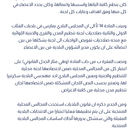
كان ينظم كافة الياتها واسسها واعمالها، وكان يحدد الاعضاء في
كل منها وفق اهداف وغايات كل لجنة .
وبينت المادة 14 /أ الى ان المجلس البلدي يمارس في بلديات الفئات
الاولى والثانية صلاحيات لجنة تنظيم المدن والقرى والابنية اللوائية
مع منحه صلاحيات تفويض الواجبات الى لجنة يشكلها من بين
اعضائه على ان يكون مدير الشؤون البلدية من بين الاعضاء.
ونصت الفقرة ب من ذات المادة (وهي مثار الجدل القانوني) على
اعتبار كل من المجالس المحلية ضمن اختصاصها لجنة محلية
للتنظيم والابنية ويعين المجلس البلدي احد مهندسي البلدية سكرتيرا
لها، وتعتبر بحسب النص اللجان المشكلة ضمن اختصاصها لجان
تنظيم مدن محلية من كافة الاغراض .
ومن الجدير ذكره ان قانون البلديات استحدث المجالس المحلية
المنتخبة على ان يتم تطبيقها فعليا اعتبارا من الانتخابات البلدية
المقبلة والتي ستشكل بدورها أنذاك اساسات المجالس البلدية
المنتخبة.