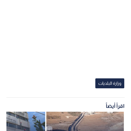
وزارة البلديات
اقرأ أيضاً