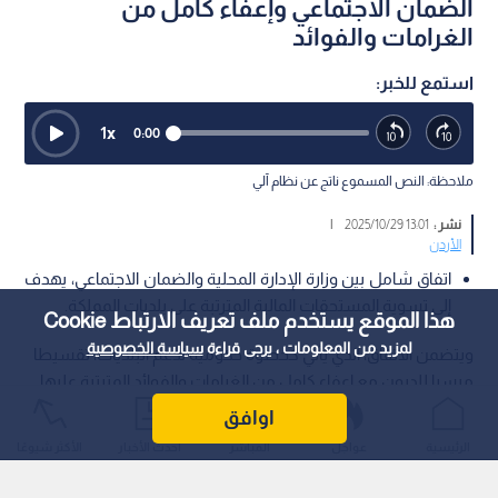
الضمان الاجتماعي وإعفاء كامل من
الغرامات والفوائد
استمع للخبر:
1
x
0:00
ملاحظة: النص المسموع ناتج عن نظام آلي
نشر :
13:01 2025/10/29
|
الأردن
اتفاق شامل بين وزارة الإدارة المحلية والضمان الاجتماعي، يهدف
إلى تسوية المستحقات المالية المترتبة على بلديات المملكة.
هذا الموقع يستخدم ملف تعريف الارتباط Cookie
لمزيد من المعلومات ، يرجى قراءة
سياسة الخصوصية
ويتضمن الاتفاق، الذي يأتي كخطوة حكومية لدعم البلديات، تقسيطا
ميسرا للديون مع إعفاء كامل من الغرامات والفوائد المترتبة عليها.
اوافق
الرئيسية
عواجل
المباشر
أحدث الأخبار
الأكثر شيوعًا