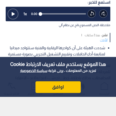
استمع للخبر:
1
x
0:00
ملاحظة: النص المسموع ناتج عن نظام آلي
نشر :
منذ 3 ساعات
|
الأردن
شددت الهيئة على أن كوادرها الرقابية والفنية ستتواجد ميدانيا
لمتابعة أداء الحافلات وتقييم التشغيل التجريبي بصورة مستمرة
هذا الموقع يستخدم ملف تعريف الارتباط Cookie
تستكمل هيئة تنظيم النقل البري، يوم الأحد، التشغيل التجريبي
لمزيد من المعلومات ، يرجى قراءة
سياسة الخصوصية
للمرحلة الثانية من مشروع تطوير النقل العام المنتظم بين
المحافظات، وذلك بإطلاق خطي (جرش – إربد) و(إربد – الزرقاء).
اوافق
الرئيسية
عواجل
المباشر
أحدث الأخبار
الأكثر شيوعًا