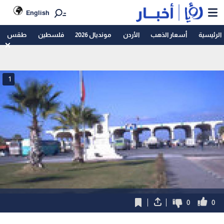
English
الرئيسية
أسعار الذهب
الأردن
مونديال 2026
فلسطين
طقس
1
0
0