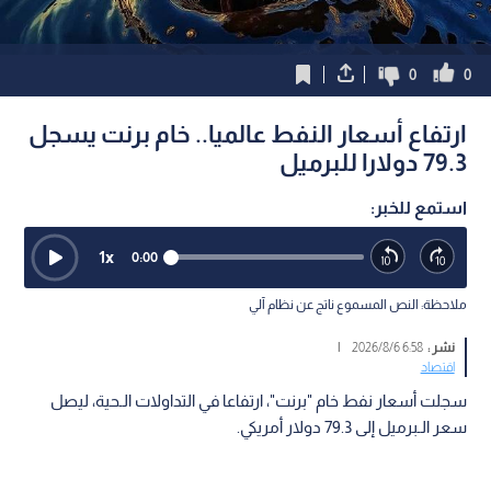
0
0
ارتفاع أسعار النفط عالميا.. خام برنت يسجل
79.3 دولارا للبرميل
استمع للخبر:
1
x
0:00
ملاحظة: النص المسموع ناتج عن نظام آلي
نشر :
6:58 2026/8/6
|
اقتصاد
سجلت أسعار نفط خام "برنت"، ارتفاعا في التداولات الـحية، ليصل
سعر الـبرميل إلى 79.3 دولار أمريكي.