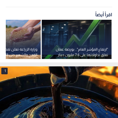
اقرأ أيضاً
"ارتفاع المؤشر العام".. بورصة عمان
وزارة الزراعة تعلن تمديد ف
تغلق تداولاتها على 7.6 مليون دينار
القمح والشعير حتى 13 آب
1