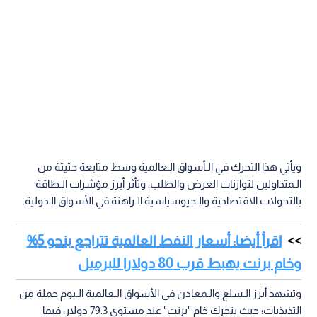
ويأتي هذا التحرك في الـأسواق الـعالمية وسط متابعة حثيثة من
الـمتداولين لتوازنات العرض والطلب، وتأثر أبرز مؤشرات الـطاقة
بالتحولات الاقتصادية والـجيوسياسية الـراهنة في الأسواق الـدولية.
اقرأ أيضا: أسعار النفط العالمية تتراجع بنحو 5%
وخام برنت يهبط قرب 80 دولارا للبرميل
وتشهد أبرز الـسلع والـمعادن في الأسواق الـعالمية الـيوم جملة من
التذبذبات؛ حيث يتحرك خام "برنت" عند مستوى 79.3 دولار، فيما