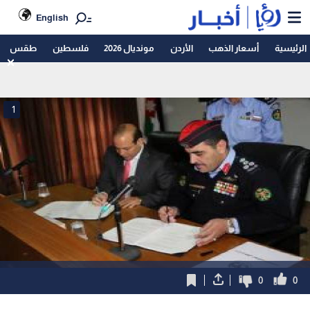
English
الرئيسية
أسعار الذهب
الأردن
مونديال 2026
فلسطين
طقس
1
0
0