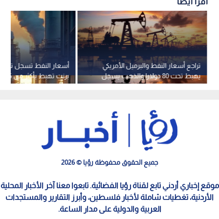
اقرأ أيضاً
تراجع أسعار النفط والبرميل الأمريكي
أسعار النفط تسجل تراجعا
يهبط تحت 80 دولارا والذهب يسجل
برنت تهبط بأكثر من 5%
ارتفاعا
جميع الحقوق محفوظة رؤيا © 2026
موقع إخباري أردني تابع لقناة رؤيا الفضائية. تابعوا معنا آخر الأخبار المحلية
الأردنية، تغطيات شاملة لأخبار فلسطين، وأبرز التقارير والمستجدات
العربية والدولية على مدار الساعة.