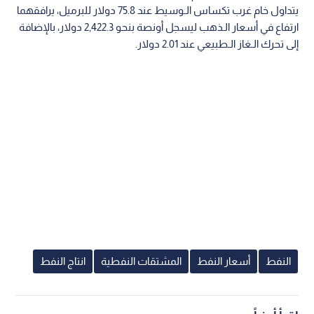
يتداول خام غرب تكساس الـوسيط عند 75.8 دولار للبرميل، يرافقهما
ارتفاع في أسعار الـذهب ليسجل أونصة بنحو 2,422.3 دولار، بالإضافة
إلى تحرك الـغاز الـطبيعي عند 2.01 دولار.
النفط
أسعار النفط
المشتقات النفطية
انتاج النفط