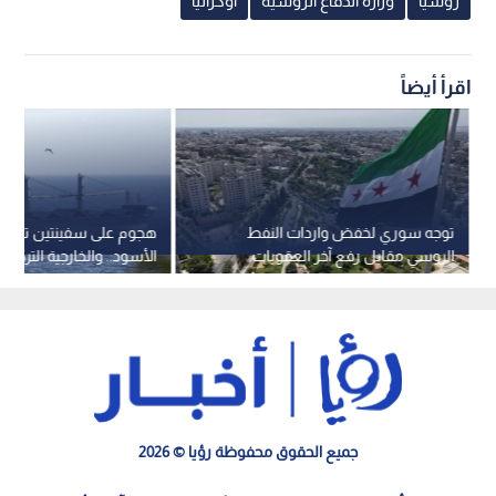
روسيا
وزارة الدفاع الروسية
أوكرانيا
اقرأ أيضاً
توجه سوري لخفض واردات النفط
هجوم على سفينتين تركيتي
الروسي مقابل رفع آخر العقوبات
الأسود.. والخارجية التركية 
الأمريكية
جميع الحقوق محفوظة رؤيا © 2026