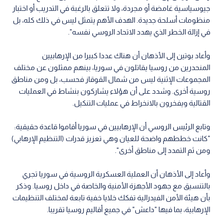
جيوسياسية غامضة أو مجردة، ولا تتعلق بالرغبة في التدريب أو اختبار
منظومات أسلحة جديدة. الهدف الأهم يتمثل ليس في ذلك كله، بل
في إزالة الخطر الذي يهدد الاتحاد الروسي نفسه".
وأعاد بوتين إلى الأذهان أن هناك عددا كبيرا من الإرهابيين
المنحدرين من روسيا يقاتلون في سوريا، بينهم ممثلون عن مختلف
المجموعات الإثنية ليس من شمال القوقاز فحسب، بل ومن مناطق
روسية أخرى. وشدد على أن هؤلاء يشاركون بنشاط في العمليات
القتالية ويفخرون بالانخراط في عمليات التنكيل.
وتابع الرئيس الروسي أن الإرهابيين في سوريا أقاموا قاعدة حقيقية:
"كانت خططهم واضحة للعيان وهي تعزيز قدرات (التنظيم الإرهابي)
ومن ثم التمدد إلى مناطق أخرى".
وأعاد إلى الأذهان أن العملية العسكرية الروسية في سوريا تجري
بالتنسيق مع جهود الأجهزة الأمنية والخاصة في داخل روسيا. وذكر
بأن هيئة الأمن الفيدرالية تفكك خلايا خفية تابعة لمختلف التنظيمات
الإرهابية، بما فيها "داعش" في جميع أقاليم روسيا تقريبا.