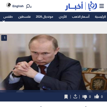
English
الرئيسية
أسعار الذهب
الأردن
مونديال 2026
فلسطين
طقس
1
0
0