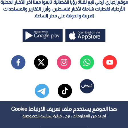
موقع إخباري أردني تابع لقناة رؤيا الفضائية. تابعوا معنا آخر الأخبار المحلية
الأردنية، تغطيات شاملة لأخبار فلسطين، وأبرز التقارير والمستجدات
العربية والدولية على مدار الساعة.
هذا الموقع يستخدم ملف تعريف الارتباط Cookie
سياسة الخصوصية
الملكية الفكرية
معايير التصحيح
لمزيد من المعلومات ، يرجى قراءة
سياسة الخصوصية