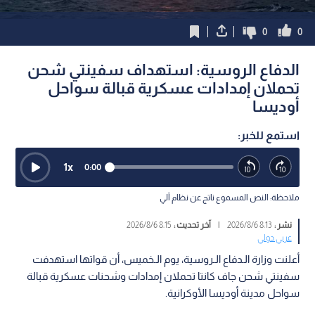
0
0
الدفاع الروسية: استهداف سفينتي شحن
تحملان إمدادات عسكرية قبالة سواحل
أوديسا
استمع للخبر:
1
x
0:00
ملاحظة: النص المسموع ناتج عن نظام آلي
نشر :
8:13 2026/8/6
|
آخر تحديث :
8:15 2026/8/6
عربي دولي
أعلنت وزارة الـدفاع الـروسية، يوم الـخميس، أن قواتها استهدفت
سفينتي شحن جاف كانتا تحملان إمدادات وشحنات عسكرية قبالة
سواحل مدينة أوديسا الأوكرانية.