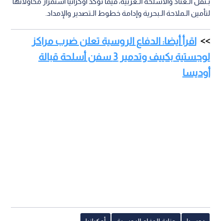
بـنقل الـعتاد والأسلحة الـغربية، فيما تؤكد أوكرانيا استمرار محاولاتها
لتأمين الـملاحة الـبحرية وإدامة خطوط الـتصدير والإمداد.
اقرأ أيضا: الدفاع الروسية تعلن ضرب مراكز
لوجستية بكييف وتدمير 3 سفن أسلحة قبالة
أوديسا