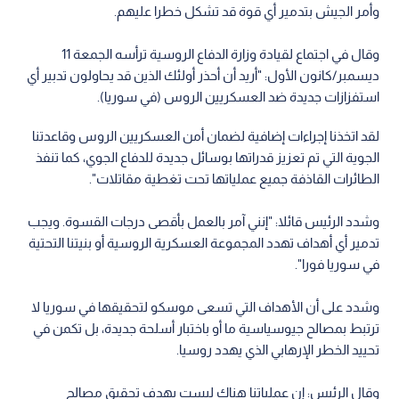
وأمر الجيش بتدمير أي قوة قد تشكل خطرا عليهم.
وقال في اجتماع لقيادة وزارة الدفاع الروسية ترأسه الجمعة 11
ديسمبر/كانون الأول: "أريد أن أحذر أولئك الذين قد يحاولون تدبير أي
استفزازات جديدة ضد العسكريين الروس (في سوريا).
لقد اتخذنا إجراءات إضافية لضمان أمن العسكريين الروس وقاعدتنا
الجوية التي تم تعزيز قدراتها بوسائل جديدة للدفاع الجوي، كما تنفذ
الطائرات القاذفة جميع عملياتها تحت تغطية مقاتلات".
وشدد الرئيس قائلا: "إنني آمر بالعمل بأقصى درجات القسوة. ويجب
تدمير أي أهداف تهدد المجموعة العسكرية الروسية أو بنيتنا التحتية
في سوريا فورا".
وشدد على أن الأهداف التي تسعى موسكو لتحقيقها في سوريا لا
ترتبط بمصالح جيوسياسية ما أو باختبار أسلحة جديدة، بل تكمن في
تحييد الخطر الإرهابي الذي يهدد روسيا.
وقال الرئيس: إن عملياتنا هناك ليست بهدف تحقيق مصالح