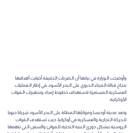
وأوضحت الـوزارة في بيانها أن الـضربات الـدقيقة أصابت أهدافها
بنجاح قبالة الـميناء الـحيوي على الـبحر الأسود، في إطار الـعمليات
العسكرية الـمستمرة لاستهداف خطوط إمداد وتجهيزات الـقوات
الأوكرانية.
وتعد مدينة أوديسا وموانئها الـمطلة على الـبحر الأسود شريانا حيويا
للـحركة الـتجارية والعسكرية في أوكرانيا، حيث تستهدف الـقوات
الـروسية ببشكل دوري الـبنية الـتحتية للـموانئ والسفن الـتي تتهمها