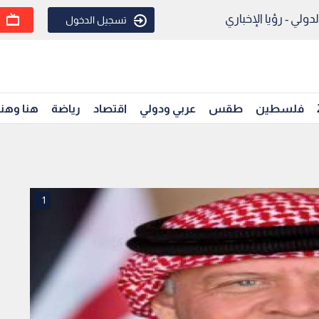
ولي - رؤيا الإخباري
تسجيل الدخول
فلسطين
طقس
عربي ودولي
اقتصاد
رياضة
هنا وهن
1