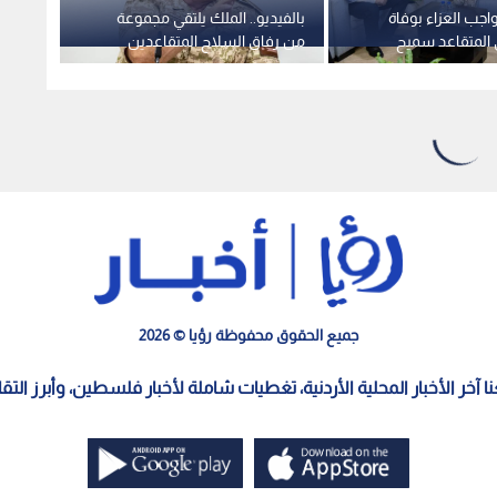
اجب العزاء بوفاة
بالفيديو.. الملك يلتقي مجموعة
بالفيد
ي المتقاعد سميح
من رفاق السلاح المتقاعدين
لقيادة
خلال زيارته إلى لواء الملك
طلال ال
الحسين بن طلال المدرع
الملكي/40
1