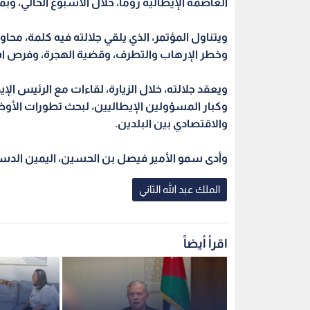
العاصمة الإيطالية روما، خلال الأسبوع الحالي، وبمشاركة 
ويتناول المؤتمر، الذي يلقي جلالته فيه كلمة، م
وخطر الإرهاب والتطرف، وقضية الهجرة، وفرص اس
ويعقد جلالته، خلال الزيارة، لقاءات مع الرئيس الإي
وكبار المسؤولين الإيطاليين، لبحث تطورات الأوض
والاقتصادي بين البلدين.
وأدى سمو الأمير فيصل بن الحسين، اليمين الدستوري