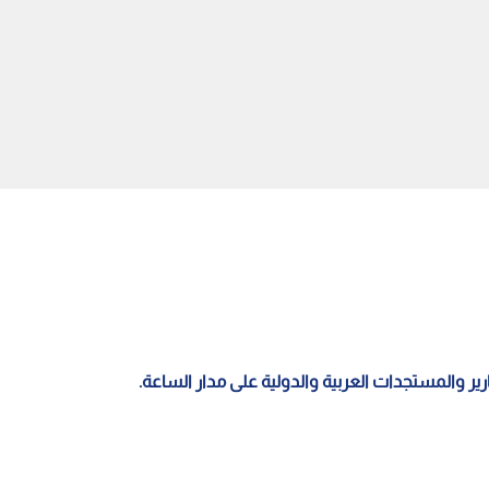
يو.. الملك يفتتح مباني جديدة
الملك يتلقى اتصالا هاتفيا من
 لواء الملك الحسين بن
العاهل البحريني
مدرع الملكي 40