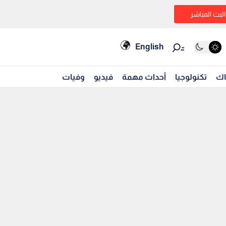
البث المباشر
English
اك
تكنولوجيا
أحداث مهمة
فيديو
وفيات