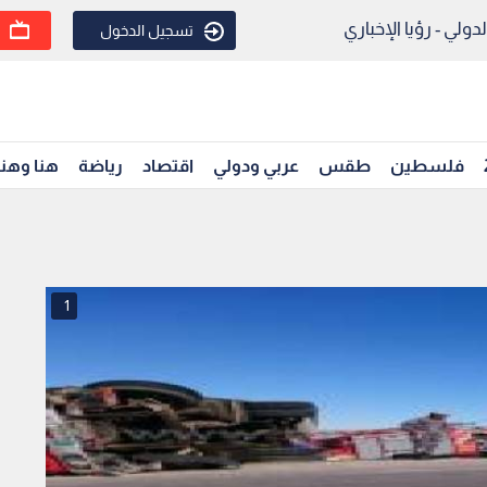
ولي - رؤيا الإخباري
تسجيل الدخول
فلسطين
طقس
عربي ودولي
اقتصاد
رياضة
هنا وهن
1