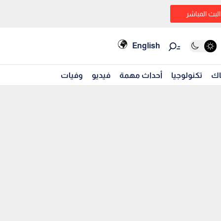
البث المباشر
English
اك
تكنولوجيا
أحداث مهمة
فيديو
وفيات