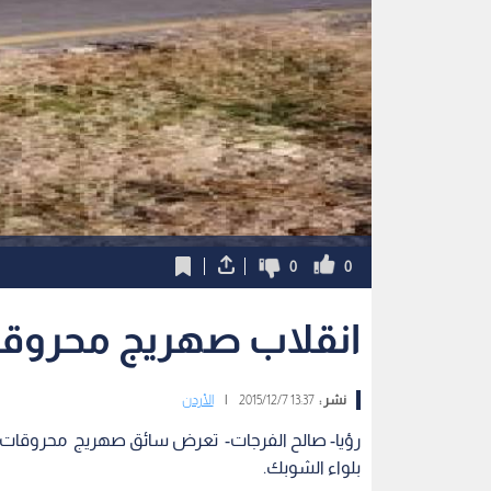
0
0
انقلاب صهريج محروقا
نشر :
13:37 2015/12/7
|
الأردن
رؤيا- صالح الفرجات- تعرض سائق صهريج محروقات لجرو
بلواء الشوبك.