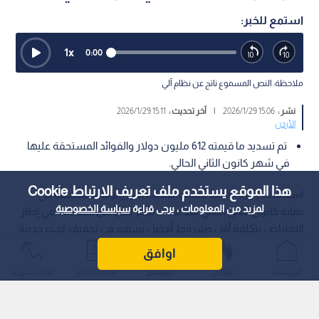
استمع للخبر:
1
x
0:00
ملاحظة: النص المسموع ناتج عن نظام آلي
نشر :
15:06 2026/1/29
|
آخر تحديث :
15:11 2026/1/29
الأردن
تم تسديد ما قيمته 612 مليون دولار والفوائد المستحقة عليها
في شهر كانون الثاني الحالي.
هذا الموقع يستخدم ملف تعريف الارتباط Cookie
استكملت وزارة المالية تسديد سندات اليوروبوند المستحقة في
لمزيد من المعلومات ، يرجى قراءة
سياسة الخصوصية
نهاية كانون الثاني الحالي بعد سداد مبكر لجزء من السندات في إطار
الاقتراض بتكلفة أقل وشروط أفضل تسهم في تخفيف عبء خدمة
الدين على المدى القريب والمتوسط.
اوافق
الرئيسية
عواجل
المباشر
أحدث الأخبار
الأكثر شيوعًا