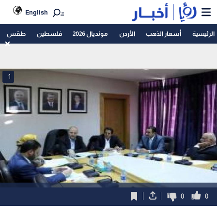
English
الرئيسية
أسعار الذهب
الأردن
مونديال 2026
فلسطين
طقس
1
0
0