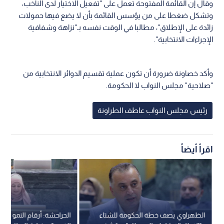
وقال إن القائمة المفتوحة تعمل على "تفعيل الاختيار لدى الناخب،
وتشكل ضغطا على من يؤسس القائمة بأن لا يضع فيها حمولات
زائدة على الإطلاق"، مطالبا في الوقت نفسه بـ"نزاهة وشفافية
الإجراءات الانتخابية".
وأكد خصاونة ضرورة أن تكون عملية تقسيم الدوائر الانتخابية من
"صلاحية" مجلس النواب لا الحكومة.
رئيس مجلس النواب عاطف الطراونة
اقرأ أيضاً
الظهراوي يصف خطة الحكومة للشتاء
الحراحشة: أرقام النمو "في