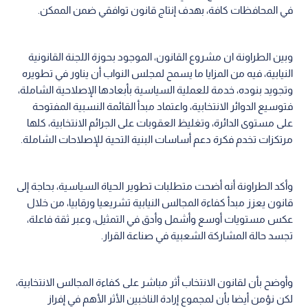
في المحافظات كافة، بهدف إنتاج قانون توافقي ضمن الممكن.
وبين الطراونة ان مشروع القانون، الموجود بحوزة اللجنة القانونية
النيابية، فيه من المزايا ما يسمح لمجلس النواب أن يناور في تطويره
وتجويد بنوده، خدمة للعملية السياسية بأبعادها الإصلاحية الشاملة،
فتوسيع الدوائر الانتخابية، واعتماد مبدأ القائمة النسبية المفتوحة
على مستوى الدائرة، وتغليظ العقوبات على الجرائم الانتخابية، كلها
مرتكزات تخدم فكرة دعم أساسات البنية التحية للإصلاحات الشاملة.
وأكد الطراونة أنه أضحت متطلبات تطوير الحياة السياسية، بحاجة إلى
قانون يعزز مبدأ كفاءة المجالس النيابية تشريعيا ورقابيا، من خلال
عكس مستويات أوسع وأشمل وأدق في التمثيل، وعبر ثقة فاعلة،
تجسد حالة المشاركة الشعبية في صناعة القرار.
وأوضح بأن لقانون الانتخاب أثر مباشر على كفاءة المجالس الانتخابية،
لكن نؤمن أيضا بأن لمجموع إرادة الناخبين الأثر الأهم في إفراز