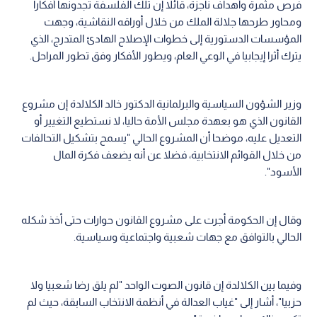
فرص مثمرة وأهداف ناجزة، قائلا إن تلك الفلسفة تجدونها أفكارا
ومحاور طرحها جلالة الملك من خلال أوراقه النقاشية، وجهت
المؤسسات الدستورية إلى خطوات الإصلاح الهادئ المتدرج، الذي
يترك أثرا إيجابيا في الوعي العام، ويطور الأفكار وفق تطور المراحل.
وزير الشؤون السياسية والبرلمانية الدكتور خالد الكلالدة إن مشروع
القانون الذي هو بعهدة مجلس الأمة حاليا، لا نستطيع التغيير أو
التعديل عليه، موضحا أن المشروع الحالي "يسمح بتشكيل التحالفات
من خلال القوائم الانتخابية، فضلا عن أنه يضعف فكرة المال
الأسود".
وقال إن الحكومة أجرت على مشروع القانون حوارات حتى أخذ شكله
الحالي بالتوافق مع جهات شعبية واجتماعية وسياسية.
وفيما بين الكلالدة إن قانون الصوت الواحد "لم يلق رضا شعبيا ولا
حزبيا"، أشار إلى "غياب العدالة في أنظمة الانتخاب السابقة، حيث لم