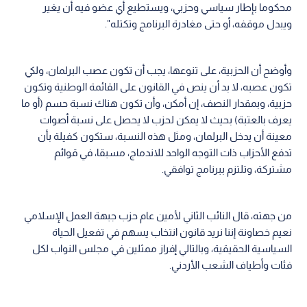
محكوما بإطار سياسي وحزبي، ويستطيع أي عضو فيه أن يغير
ويبدل موقفه، أو حتى مغادرة البرنامج وتكتله".
وأوضح أن الحزبية، على تنوعها، يجب أن تكون عصب البرلمان، ولكي
تكون عصبه، لا بد أن ينص في القانون على القائمة الوطنية وتكون
حزبية، وبمقدار النصف، إن أمكن، وأن تكون هناك نسبة حسم (أو ما
يعرف بالعتبة) بحيث لا يمكن لحزب لا يحصل على نسبة أصوات
معينة أن يدخل البرلمان، ومثل هذه النسبة، ستكون كفيلة بأن
تدفع الأحزاب ذات التوجه الواحد للاندماج، مسبقا، في قوائم
مشتركة، وتلتزم ببرنامج توافقي.
من جهته، قال النائب الثاني لأمين عام حزب جبهة العمل الإسلامي
نعيم خصاونة إننا نريد قانون انتخاب يسهم في تفعيل الحياة
السياسية الحقيقية، وبالتالي إفراز ممثلين في مجلس النواب لكل
فئات وأطياف الشعب الأردني.