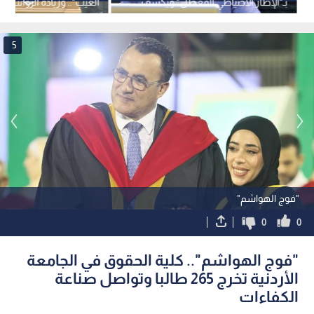
بـ"الإطار الاحتياطي المعطل" ويكشف
الغيب".. وزيادة الرواتب "
مشاكل المواطنين -فيديو
حيتان التضخم
5
"فوج الهواشم"
0
0
"فوج الهواشم".. كلية الحقوق في الجامعة
الأردنية تخرج 265 طالبا وتواصل صناعة
الكفاءات