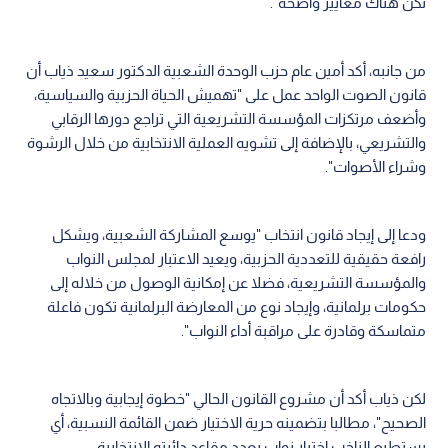
تكن هناك معايير واضحة".
من جانبه، أكد أمين عام حزب الوحدة الشعبية الدكتور سعيد ذياب أن
قانون الصوت الواحد عمل على "تهميش الحياة الحزبية والسياسية،
وأضعف مرتكزات المؤسسة التشريعية التي تراجع دورها الرقابي
والتشريعي، بالإضافة إلى تشويه العملية الانتخابية من خلال الرشوة
وشراء الأصوات".
ودعا إلى إيجاد قانون انتخاب "يوسع المشاركة الشعبية، ويشكل
رافعة حقيقية للتعددية الحزبية، ويعيد الاعتبار لمجلس النواب
والمؤسسة التشريعية، فضلا عن إمكانية الوصول من خلاله إلى
حكومات برلمانية، وإيجاد نوع من المعارضة البرلمانية تكون فاعلة
متماسكة وقادرة على مراقبة أداء النواب".
لكن ذياب أكد أن مشروع القانون الحالي "خطوة إيجابية وبالاتجاه
الصحيح"، مطالبا بتضمينه حرية الاختيار ضمن القائمة النسبية، أي
يستطيع الناخب اختيار نواب بعدد مقاعد دائرته الانتخابية.