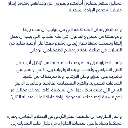
ممثلين عنهم يحملون أمانيهم ويعبرون عن وجدانهم، ويكونوا إفرازا
حقيقيا لمجموع الإرادة الشعبية.
وأكد الطراونة ان الفئة الأهم التي من الواجب أن تقدم رأيها
وموقفها من مشروع القانون، هي فئة الشباب، التي يجب أن نصل
إليها ونشتبك معها بحوار إيجابي، ونلتزم معها على أرضية صلبة من
التشارك في صناعة الثقة بالإصلاح الديمقراطي الوطني.
ولفت الطراونة إلى ما تعرضت له المنطقة من "زلازل أثرت على
القرار السياسي، وأعادت ترتيب الأولويات بين الأمني والسياسي،
فالحرب على العراق وعلى الإرهاب، وما تعرضنا له من تهديد
الجماعات التكفيرية، والهزة الاقتصادية العالمية، وتداعيات الربيع
العربي التي غيرت شكل دول في المنطقة، كلها تحديات عطلت من
زخم مسيرة الإصلاحات المدعومة بإرادة جلالة الملك عبدالله الثاني".
وأشار الطراونة إلى فلسفة الفكر الأردني في الإصلاح الشامل، وقدرة
مملكتنا وقيادتنا على استنباط الحلول، من خلال قلب التحديات إلى