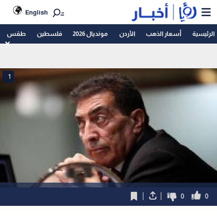
English
الرئيسية
أسعار الذهب
الأردن
مونديال 2026
فلسطين
طقس
1
0
0