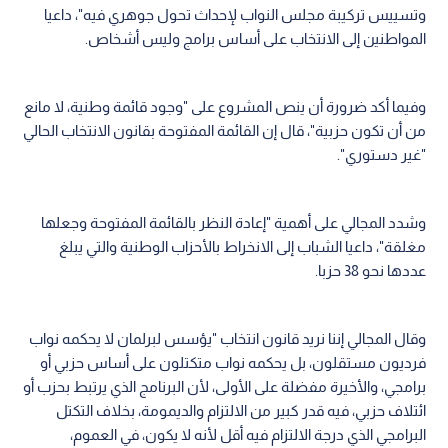
وتسييس تركيبة مجلس النواب لإحداث تحول جوهري فيه"، داعيا
المواطنين إلى الانتخاب على أساس برامج وليس أشخاص.
وفيما أكد ضرورة أن ينص المشروع على "وجود قائمة وطنية، لا مانع
من أن تكون حزبية"، قال إن القائمة المفتوحة بقانون الانتخاب الحالي
"غير دستوري".
وشدد المجالي على أهمية "إعادة النظر بالقائمة المفتوحة وجعلها
مغلقة"، داعيا الشباب إلى الانخراط بالأحزاب الوطنية والتي يبلغ
عددها نحو 38 حزبا.
وقال المجالي إننا نريد قانون انتخاب "يؤسس لبرلمان لا يحكمه نواب
فرديون مستقلون، بل يحكمه نواب متكتلون على أساس حزبي أو
برامجي، والأخيرة مفضلة على الأولى، لأن البرنامج الذي يرتبط بحزب أو
ائتلاف حزبي، فيه قدر كبير من الالتزام والديمومة، بخلاف التكتل
البرامجي الذي درجة الالتزام فيه أقل لأنه لا يكون، في العموم،