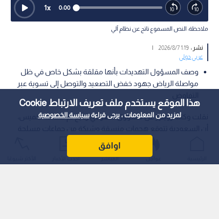
1
x
0:00
ملاحظة: النص المسموع ناتج عن نظام آلي
نشر :
1:19 2026/8/7
|
عربي دولي
وصف المسؤول التهديدات بأنها مقلقة بشكل خاص في ظل
مواصلة الرياض جهود خفض التصعيد والتوصل إلى تسوية عبر
التفاوض
هذا الموقع يستخدم ملف تعريف الارتباط Cookie
لمزيد من المعلومات ، يرجى قراءة
سياسة الخصوصية
نقلت وكالة رويترز عن مسؤول سعودي رفيع لم تسمه، الخميس،
أن السعودية تتوقع هجمات منسقة وشيكة من جماعات مسلحة
عراقية وجماعة الحوثيين في اليمن، انطلاقا من حدودها الشمالية
اوافق
والجنوبية، وبإشراف من الحرس الثوري الإيراني.
الرئيسية
عواجل
المباشر
أحدث الأخبار
الأكثر شيوعًا