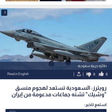
باليمن
1
طائرة حربية سعودية
Read in English
0
0
رويترز: السعودية تستعد لهجوم منسق
"وشيك" تشنه جماعات مدعومة من إيران
استمع للخبر: