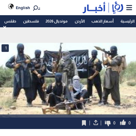
English
الرئيسية
أسعار الذهب
الأردن
مونديال 2026
فلسطين
طقس
1
0
0