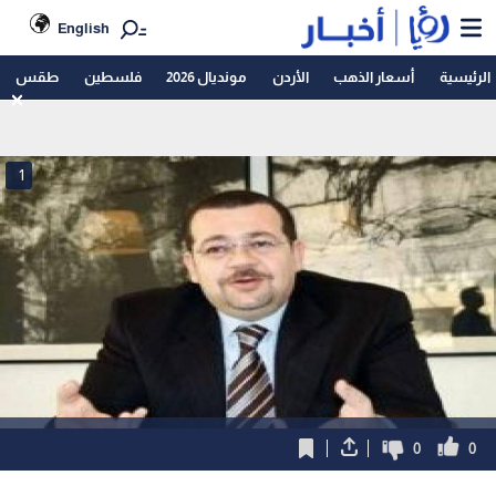
English
الرئيسية
أسعار الذهب
الأردن
مونديال 2026
فلسطين
طقس
1
0
0