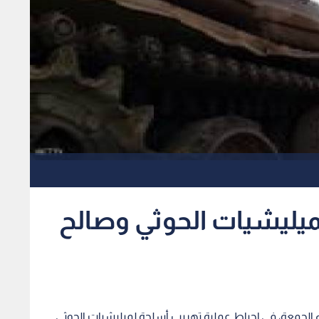
ميليشيات الحوثي وصالح
اء الجمعة، في إحباط عملية تهريب أسلحة لميليشيات الحوثي