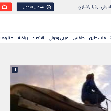
ولي - رؤيا الإخباري
تسجيل الدخول
فلسطين
طقس
عربي ودولي
اقتصاد
رياضة
هنا وهن
1