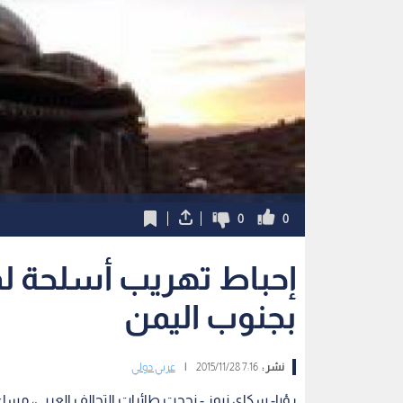
0
0
إحباط تهريب أسلحة ل
بجنوب اليمن
نشر :
7:16 2015/11/28
|
عربي دولي
رؤيا- سكاي نيوز - نجحت طائرات التحالف العربي، مس