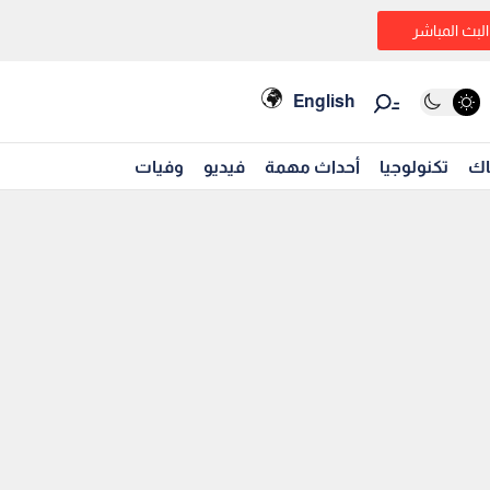
البث المباشر
English
اك
تكنولوجيا
أحداث مهمة
فيديو
وفيات