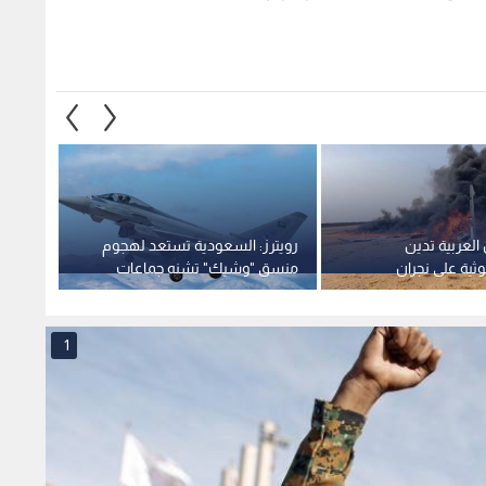
العربية تدين
رويترز: السعودية تستعد لهجوم
قوات ا
ثية على نجران
منسق "وشيك" تشنه جماعات
كومية باليمن
مدعومة من إيران
على نج
1