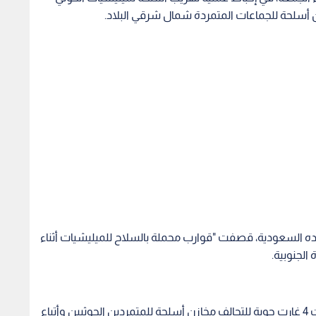
 أسلحة للجماعات المتمردة شمال شرقي البلاد.
ده السعودية، قصفت "قوارب محملة بالسلاح للميليشيات أثناء
الجنوبية.
وفي محافظة الجوف شمال شرقي اليمن، استهدفت 4 غارت جوية للتحالف مخازن أسلحة للمتمردين الحوثيين وأتباع