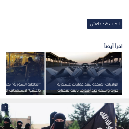
الحرب ضد داعش
اقرأ أيضاً
الولايات المتحدة تنفذ عمليات عسكرية
"الداخلية السورية" تحبط
جوية واسعة ضد أهداف تابعة لعصابة
داعشيا" لاستهداف الكنا
داعش الإرهابية في سوريا - فيديو
1