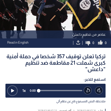
عناصر من تنظيم داعش
Read in English
0
0
تركيا تعلن توقيف 357 شخصا في حملة أمنية
كبرى شملت 21 مقاطعة ضد تنظيم
"داعش"
استمع للخبر:
1
x
0:00
ملاحظة: النص المسموع ناتج عن نظام آلي
نشر :
17:21 2025/12/30
|
آخر تحديث :
17:22 2025/12/30