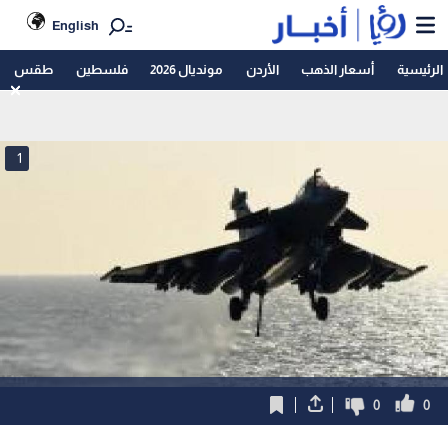
English
الرئيسية
أسعار الذهب
الأردن
مونديال 2026
فلسطين
طقس
1
0
0