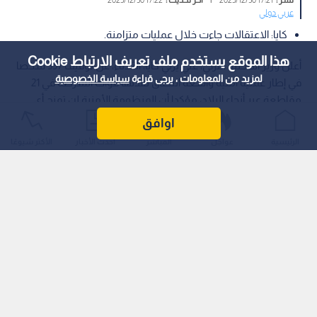
عربي دولي
كايا: الاعتقالات جاءت خلال عمليات متزامنة.
هذا الموقع يستخدم ملف تعريف الارتباط Cookie
أعلن وزير الداخلية التركي، علي يرلي كايا، الثلاثاء، عن توقيف 357 شخصا
لمزيد من المعلومات ، يرجى قراءة
سياسة الخصوصية
في إطار عملية أمنية واسعة النطاق نفذتها قوات الشرطة في 21
مقاطعة عبر أنحاء البلاد، مؤكدا أن المنظومة الأمنية لن تمنح أي
فرصة للذين يحاولون النيل من استقرار تركيا بواسطة الإرهاب.
اوافق
الرئيسية
عواجل
المباشر
أحدث الأخبار
الأكثر شيوعًا