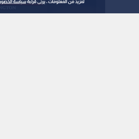
لمزيد من المعلومات ، يرجى قراءة
سياسة الخصوص
المتحدثة باسم البيت الأبيض كارولين ليفيت
0
0
البيت الأبيض: ترمب أ
على ضرب إيران في أي
استمع للخبر:
ملاحظة: النص المسموع ناتج عن نظام آلي
نشر :
21:07 2026/7/16
|
عربي دولي