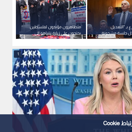
 بـ "التعديل
متظاهرون مؤيدون لفلسطين
ترمب 
ال جلسة مشحونة
يحتجون على زيارة نتنياهو الى
قنوات 
 مجلس الشيوخ حول
واشنطن
خطابه 
1
Cooki