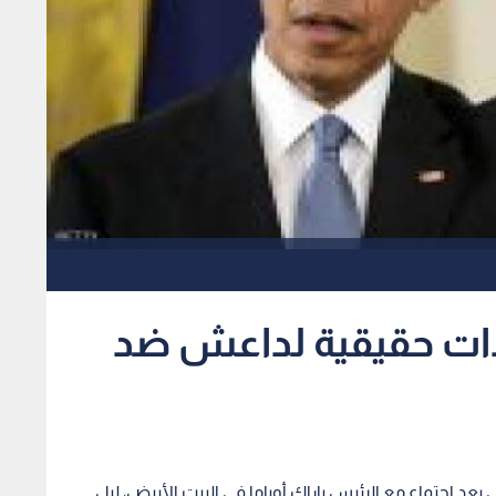
يدات حقيقية لداعش ضد
 بعد اجتماع مع الرئيس باراك أوباما في البيت الأبيض، ليل