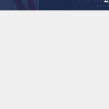
ية
ثبت أن واشنطن قادرة
 وقت وأي مكان
1
x
0:00