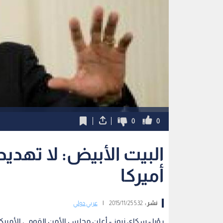
0
0
البيت الأبيض: لا تهد
أميركا
نشر :
5:32 2015/11/25
|
عربي دولي
رؤيا - سكاي نيوز - أعلن مجلس الأمن القومي الأميركي