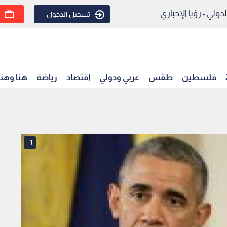
ولي - رؤيا الإخباري
تسجيل الدخول
فلسطين
طقس
عربي ودولي
اقتصاد
رياضة
هنا وهن
1