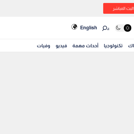
البث المباشر
English
اك
تكنولوجيا
أحداث مهمة
فيديو
وفيات