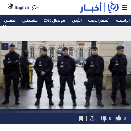
English
الرئيسية
أسعار الذهب
الأردن
مونديال 2026
فلسطين
طقس
1
0
0