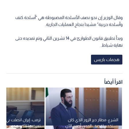
وقال الوزير إن نحو نصف الأسلحة المضبوطة هي "أسلحة كتف
وأسلحة حربية" مشيدا بنجاح العمليات الجارية.
وبدأ تطبيق قانون الطوارئ في 14 تشرين الثاني وتم تمديده حتى
نهاية شباط.
هجمات باريس
اقرأ أيضاً
الشرع: مطار دير الزور الذي كان
ترمب: إيران اتصلت بي خو
يستخدم لقصف المدن أصبح الآن
تعرضها لأكبر هجوم منذ ا