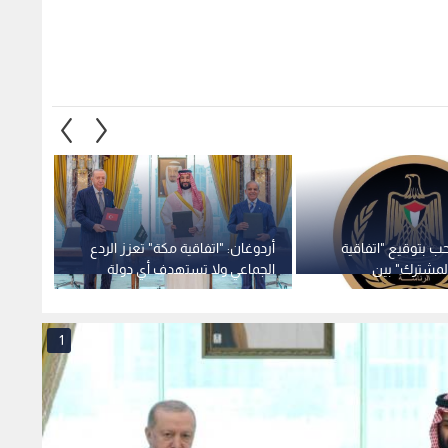
المشترك" بين
الجماعي ولا تستهدف أي دولة
المشتر
كيا وباكستان
وباكست
1