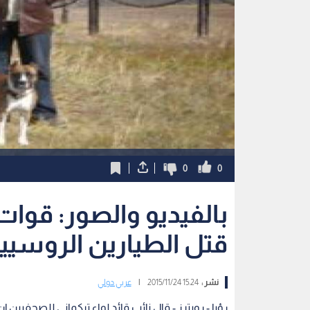
0
0
بالفيديو والصور: قوات
قتل الطيارين الروسيي
نشر :
15:24 2015/11/24
|
عربي دولي
رؤيا - رويترز - قال نائب قائد لواء تركماني للصحفيين