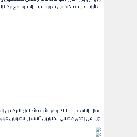
طائرات حربية تركية في سوريا قرب الحدود مع تركيا ال
وقال الباسلان جيليك وهو نائب قائد لواء للتركمان ال
جزء من إحدى مظلتي الطيارين “انتشل الطياران ميتين. 
تركيا
اقرأ أيضاً
باب تتعلق
الحكومة التركية: اتفاقية الدفاع مع
فلسطين ترحب