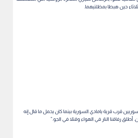
ثلاثاء حين هبطا بمظلتيهما.
سوريين قرب قرية يامادي السورية بينما كان يحمل ما قال إنه
أطلق رفاقنا النار في الهواء وقتلا في الجو.”
 بتوقيع "اتفاقية
أردوغان: "اتفاقية مكة" تعزز الردع
مسؤول 