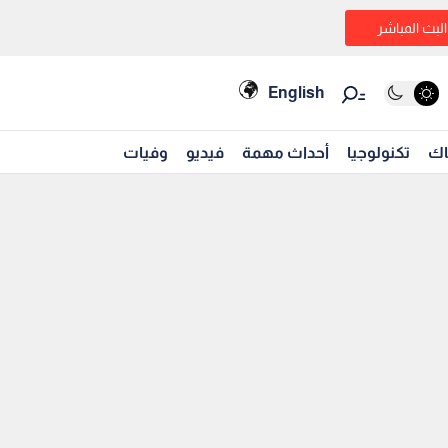
البث المباشر
English
اك
تكنولوجيا
أحداث مهمة
فيديو
وفيات