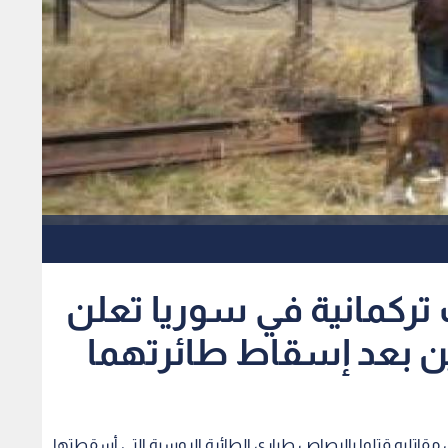
 تركمانية في سوريا تعلن
ن بعد إسقاط طائرتهما
 إن مقاتليه قتلوا بالرصاص طياري الطائرة الروسية التي أسقطتها