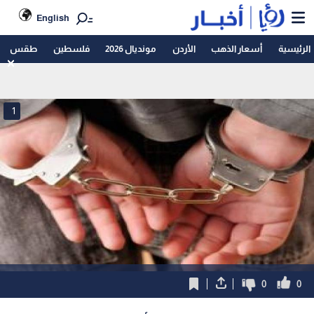
English
الرئيسية
أسعار الذهب
الأردن
مونديال 2026
فلسطين
طقس
1
0
0