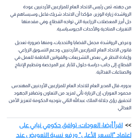
من جهته، ثمن رئيس الاتحاد العام للمزارعين الأردنيين عودة
الرواشدة زيارة الوزير، مؤكدا أن الاتحاد شريك فاعل وسيساهم في
حل أبرز المعضلات الزراعية التي تواجه القطاع، وفي مقدمتها
التغيرات المناخية والأحداث الجيوسياسية.
وعرض الرواشدة مجمل القضايا والتحديات، ومنها ضرورة تعديل
قانون الاتحاد العام للمزارعين الأردنيين، ودعم التسويق الزراعي،
وإعادة النظر في بعض التشريعات والقوانين الناظمة للعمل في
القطاع، إلى جانب دراسة حلول للآبار غير المرخصة وتنظيم الإنتاج
والصناعات الغذائية.
بدوره، قال المدير العام للاتحاد العام للمزارعين الأردنيين المهندس
محمود العوران، إن الزيارة تأتي لمزيد من التعاون وتضافر الجهود
لتحقيق رؤى جلالة الملك عبدالله الثاني بتوجيه الحكومة لتعزيز الأمن
الغذائي.
اقرأ أيضا: العودات: توافق حكومي نيابي على
اعتماد "السعر الأعلى" ورفع نسبة التعويض عند