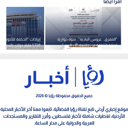
اقرأ أيضاً
"المفرق.. عروس البادية".. ندوة حوارية
إيرادات "الحكمة للأدوية" ت
لوزارة الثقافة في جامعة "آل البيت"
1.728 مليار دولار بالنصف الأول
الأحد
جميع الحقوق محفوظة رؤيا © 2026
موقع إخباري أردني تابع لقناة رؤيا الفضائية. تابعوا معنا آخر الأخبار المحلية
الأردنية، تغطيات شاملة لأخبار فلسطين، وأبرز التقارير والمستجدات
العربية والدولية على مدار الساعة.