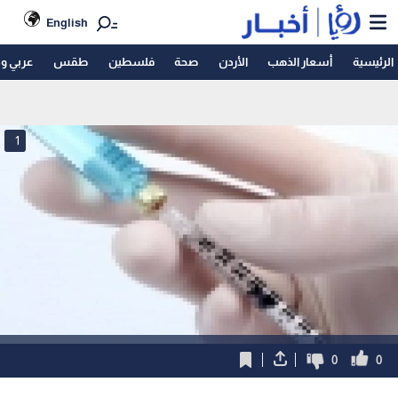
English
الرئيسية
أسعار الذهب
الأردن
صحة
فلسطين
طقس
عربي و
1
0
0