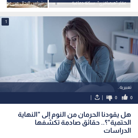
عقار "هيمبافزي".. سكتة دماغية
شرايين الرجال من مخاطر
ونزيف يثيران المخاوف
الطويل
1
تعبيرية..
0
0
هل يقودنا الحرمان من النوم إلى "النهاية
الحتمية"؟.. حقائق صادمة تكشفها
الدراسات