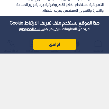
الكهربائية باستخدام الخلايا الكهروضوئية، برعاية وزير الصناعة
والتجارة والتموين المهندس يعرب القضاة.
هذا الموقع يستخدم ملف تعريف الارتباط Cookie
لمزيد من المعلومات ، يرجى قراءة
سياسة الخصوصية
اوافق
الرئيسية
عواجل
المباشر
أحدث الأخبار
الأكثر شيوعًا
وتأتي هذه الخطوة في إطار الالتزام بتعزيز الاستدامة المؤسسية،
ورفع كفاءة الموارد، ودعم التوجهات الوطنية نحو الاقتصاد الأخضر.
وأكد رئيس غرفة تجارة عمان أن المشروع ينسجم مع التوجيهات
الملكية السامية، ورؤية التحديث الاقتصادي، والاستراتيجية الوطنية