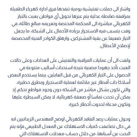
واشار الى حملات تفتيشية يومية تنفذها فرق ادارة كهرباء الطفيلة
بمرافقة ضابطة عدلية يتم عبرها تحويل أي مواطن يعبث بالتيار
الكهربائي مباشرة الى المحكمة المختصة وتغريمه مبالغ طائلة، في
وقت يتسبب فيه الاستجرار بزيادة الأحمال على الشبكة، ما يجعل
التيار ضعيفا عن بقية المشتركين، وارهاق الكوادر الفنية المخصصة
لإصلاح الأعطال.
ولفت الى أن عمليات المراقبة والتفتيش على العدادات وعلى حالات
العبث تأخذ جهودا مضنية نتيجة استحداث أساليب متنوعة في
الحصول على التيار الكهربائي من قبل العابثين، بينما يستخدم البعض
أسلاكا ذات أقطار غير ملائمة لعملية الاستجرار وبطرق خطيرة،
والتي تكون بشكل مباشر من الشبكة دون وجود قواطع تحكم، إذ
يمكن أن تحدث تماسا أو صعقة كهربائية، لا يمكن السيطرة عليها
وتكون مدعاة لحدوث أخطار كبيرة.
وحول عمليات رصد الفاقد الكهربائي اوضح المهندس الزيدانيين انه
في حال تضاعفت كميات الاستهلاك عن المعدل الطبيعي فإنه يتم
البحث عن أسبابها، من خلال حساب معدلات الاستهلاك التي