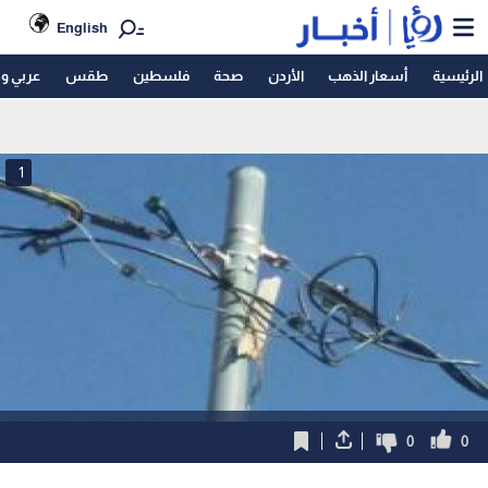
English
الرئيسية
أسعار الذهب
الأردن
صحة
فلسطين
طقس
عربي و
1
0
0