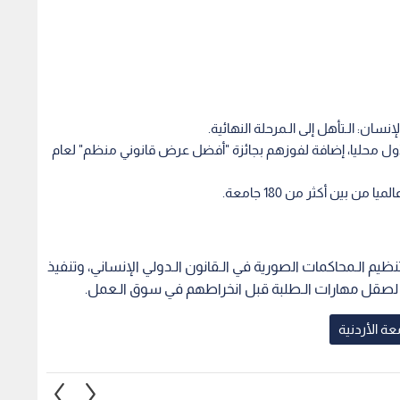
ان: الـتأهل إلى الـمرحلة النهائية.
الأول محليا، إضافة لفوزهم بجائزة "أفضل عرض قانوني منظم" لعام
تنظيم الـمحاكمات الصورية في الـقانون الـدولي الإنساني، وتنفيذ
ة لصقل مهارات الـطلبة قبل انخراطهم في سوق الـعمل.
عة الأردنية