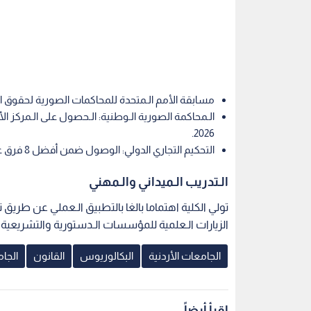
مسابقة الأمم الـمتحدة للمحاكمات الصورية لحقوق الإنس
الـمحاكمة الصورية الـوطنية: الـحصول على الـمركز 
2026.
التحكيم التجاري الدولي: الوصول ضمن أفضل 8 فرق عالميا من بين أكثر من 180 جامعة.
الـتدريب الـميداني والـمهني
تولي الكلية اهتماما بالغا بالتطبيق الـعملي عن طريق 
الزيارات الـعلمية للمؤسسات الـدستورية والتشريعي
الجامعات الأردنية
البكالوريوس
القانون
الجام
اقرأ أيضاً