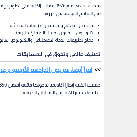
منذ تأسيسها عام 1976، عملت الكلية ع
من الـبرامج الـنوعية من أبرزها:
ماجستير التحكيم وماجستير الدراسات القضائية.
بكالوريوس القانون (مسار اللغة الإنجليزية).
إدماج تطبيقات الذكاء الاصطناعي والتكنولوجيا القانون
تصنيف عالمي وتفوق في الـمسابقات
اقرأ أيضا: تمريض الجامعة الأردنية تزف 311 خريجا وخريجة ضمن فوج الهواشم
طلبتها حضورا لافتا في الـمحافل الـدولية: