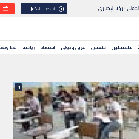
ولي - رؤيا الإخباري
تسجيل الدخول
فلسطين
طقس
عربي ودولي
اقتصاد
رياضة
هنا وهن
1