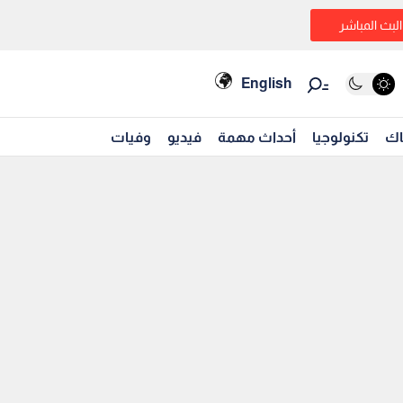
البث المباشر
English
اك
تكنولوجيا
أحداث مهمة
فيديو
وفيات