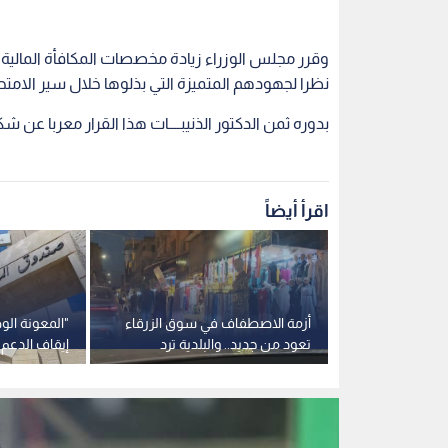
نظرا لجهودهم المتميزة التي بذلوها خلال سير الامتح
بدوره ثمن الدكتور الذنيبــــات هذا القرار معربا عن ش
اقرأ أيضاً
ي الظاهرية
أزمة الاصطفاف في سوق الزرقاء
"المعونة ال
 مصدر قلق..
تعود من جديد.. والبلدية ترد
إيقاف الدعم
دخل الأسرة إلى 1000 