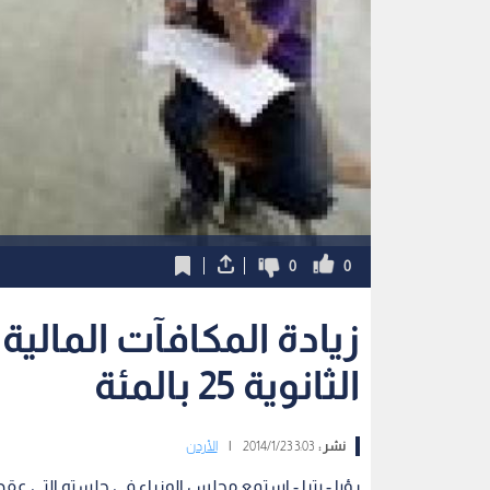
0
0
زيادة المكافآت المالي
الثانوية 25 بالمئة
نشر :
3:03 2014/1/23
|
الأردن
رؤيا - بترا - استمع مجلس الوزراء في جلسته التي عقدها