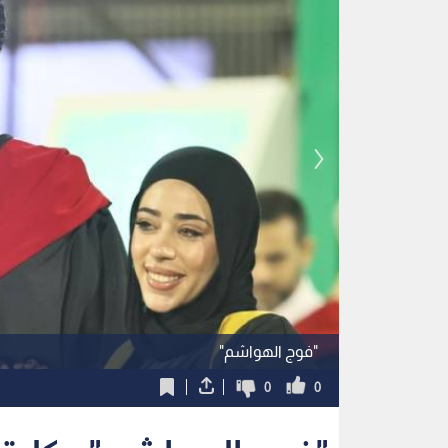
"فوج الهواشم"
0
0