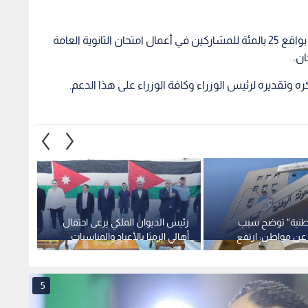
وقرر مجلس الوزراء زيادة مخصصات المكافأة المالية بواقع 25 بالمئة للمشاركين في أعمال امتحان الثانوية العامة
ان.
كره وتقديره لرئيس الوزراء وكافة الوزراء على هذا الدعم.
وطنية" توضح سبب
رئيس الديوان الملكي يرعى احتفال
مجلس ن
 عن مواطن: ارتفع
أهالي الرمثا بالأعياد والمناسبات
مجلس ا
دينار
الوطنية
بقانون
5