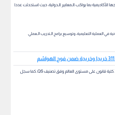
لى تطوير برامجها الأكاديمية بما يواكب الـمعايير الـدولية، حيث استحدثت عددا
ية في العملية التعليمية، وتوسيع برامج الـتدريب الـعملي.
حققت الكلية إنجازا أكاديميا بدخولها قائمة أفضل 350 كلية قانون على مستوى العالم وفق تصنيف QS، كما سجل