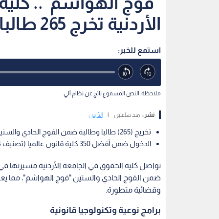
"فوج الهواشم".. كلية
الأردنية تخرج 265 طالبا وتواصل صناعة الكفاءات
استمع للخبر:
ملاحظة: النص المسموع ناتج عن نظام آلي
نشر :
منذ ساعتين
|
الأردن
تخريج (265) طالبا وطالبة ضمن الفوج الحادي والستين "فوج الهواشم" لرفد القطاعين العام والخاص.
الدخول ضمن أفضل 350 كلية قانون عالميا (تصنيف QS)، والتأهل للمراحل النهائية في مسابقات عالمية.
ضمن الفوج الحادي والستين "فوج الهواشم"، مما يعز
وقضائية متطورة.
برامج نوعية وتكنولوجيا قانونية