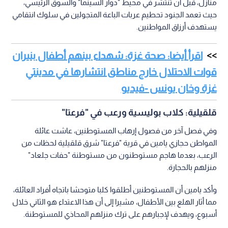
منازل، قبل أن تنتشر في محيط "دوار السينما" والسوق الرئيسي،
حيث تعمد الجنود تحطيم عربات الباعة المتجولين في سلوك انتقامي
يستهدف أرزاق المواطنين.
اقرأ أيضا: صحة غزة: شهداء بينهم أطفال بنيران
قوات الاحتلال خارج مناطق انتشارها في مدينتي
غزة وخان يونس -فيديو
قلقيلية: كلاب بوليسية ورعب في "فرعتا"
وفي فصل آخر من فصول إرهاب المستوطنين، عاشت عائلة
المواطن حجازي يامين في قرية "فرعتا" شرق قلقيلية لحظات من
الرعب، بعدما هاجم مستوطنون من مستوطنة "حفات جلعاد"
منزلهم بالحجارة.
وأكد يامين أن المستوطنين أطلقوا كلبا متوحشا باتجاه أفراد العائلة،
مما أثار الهلع بين الأطفال، مشيرا إلى أن هذا الاعتداء هو الثاني خلال
أسبوع، ويهدف لإجبارهم على ترك منزلهم المحاذي للمستوطنة.