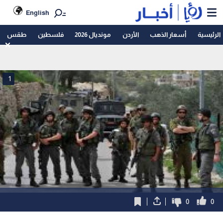
English
الرئيسية
أسعار الذهب
الأردن
مونديال 2026
فلسطين
طقس
1
0
0