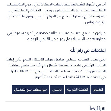
أما في الأغوار الشمالية، فقد وصلت الانتهاكات إلى حرم المؤسسات
التعليمية، حيث عرقل المستوطنون وصول الطواكم التعليمية إلى
"مدرسة المالح"، محاولين منع بدء الدوام الدراسي، وفق ما أكده مدير
تربية طوباس.
وتزامن ذلك مع نصب خيمة استيطانية جديدة في "خربة سمرة"، في
خطوة تهدف للاستيلاء على مزيد من الأراضي الرعوية.
إغلاقات في رام الله
وفي سياق العقاب الجماعي، تواصل قوات الاحتلال لليوم الثاني إغلاق
المدخل الرئيسي لبلدة "ترمسعيا" شمال رام الله، مما فاقم معانات
المواطنين، وذلك ضمن سياسة الحواجز التي بلغ عددها 916 حاجزا
في الضفة، منها 243 بوابة استحدثت بعد 7 أكتوبر.
اقتحام
الضفة الغربية
نابلس
مواجهات مع الاحتلال
اقرأ أيضاً