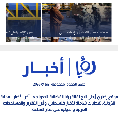
بحماية جيش الاحتلال.. إصابات في
الجيش "الإسرائيلي" يعلن ا
سلسلة هجمات للمستوطنين بالضفة
عمليته العسكرية في الخلي
عدوان استمر أربعة أيام
جميع الحقوق محفوظة رؤيا © 2026
موقع إخباري أردني تابع لقناة رؤيا الفضائية. تابعوا معنا آخر الأخبار المحلية
الأردنية، تغطيات شاملة لأخبار فلسطين، وأبرز التقارير والمستجدات
العربية والدولية على مدار الساعة.