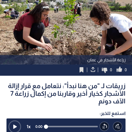
زراعة الأشجار في عمان
0
0
زريقات لـ "من هنا نبدأ": نتعامل مع قرار إزالة
الأشجار كخيار أخير وقاربنا من إكمال زراعة 7
الآف دونم
استمع للخبر:
1
x
0:00