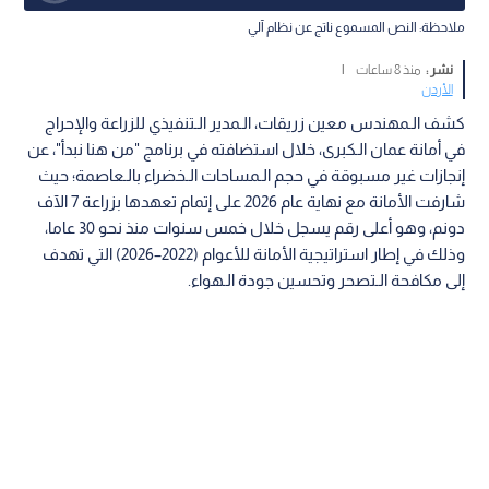
ملاحظة: النص المسموع ناتج عن نظام آلي
نشر :
منذ 8 ساعات
|
الأردن
كشف الـمهندس معين زريقات، الـمدير الـتنفيذي للزراعة والإحراج
في أمانة عمان الـكبرى، خلال استضافته في برنامج "من هنا نبدأ"، عن
إنجازات غير مسبوقة في حجم الـمساحات الـخضراء بالـعاصمة؛ حيث
شارفت الأمانة مع نهاية عام 2026 على إتمام تعهدها بزراعة 7 الآف
دونم، وهو أعلى رقم يسجل خلال خمس سنوات منذ نحو 30 عاما،
وذلك في إطار استراتيجية الأمانة للأعوام (2022–2026) التي تهدف
إلى مكافحة الـتصحر وتحسين جودة الـهواء.