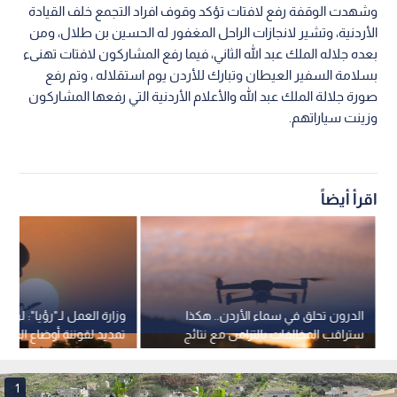
وشهدت الوقفة رفع لافتات تؤكد وقوف افراد التجمع خلف القيادة
الأردنية، وتشير لانجازات الراحل المغفور له الحسين بن طلال، ومن
بعده جلاله الملك عبد الله الثاني، فيما رفع المشاركون لافتات تهنىء
بسلامة السفير العيطان وتبارك للأردن يوم استقلاله ، وتم رفع
صورة جلالة الملك عبد الله والأعلام الأردنية التي رفعها المشاركون
وزينت سياراتهم.
اقرأ أيضاً
الدرون تحلق في سماء الأردن.. هكذا
وزارة العمل لـ"رؤيا": لن 
ستراقب المخالفات بالتزامن مع نتائج
تمديد لقوننة أوضاع العمال
التوجيهي
إطلاقا
1