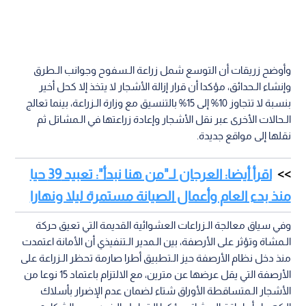
وأوضح زريقات أن التوسع شمل زراعة الـسفوح وجوانب الـطرق
وإنشاء الـحدائق، مؤكدا أن قرار إزالة الأشجار لا يتخذ إلا كحل أخير
بنسبة لا تتجاوز 10% إلى 15% بالتنسيق مع وزارة الـزراعة، بينما تعالج
الـحالات الأخرى عبر نقل الأشجار وإعادة زراعتها في الـمشاتل ثم
نقلها إلى مواقع جديدة.
اقرأ أيضا: العرجان لـ"من هنا نبدأ": تعبيد 39 حيا
منذ بدء العام وأعمال الصيانة مستمرة ليلا ونهارا
وفي سياق معالجة الـزراعات العشوائية القديمة التي تعيق حركة
الـمشاة وتؤثر على الأرصفة، بين الـمدير الـتنفيذي أن الأمانة اعتمدت
منذ دخل نظام الأرصفة حيز الـتطبيق أطرا صارمة تحظر الـزراعة على
الأرصفة التي يقل عرضها عن مترين، مع الالتزام باعتماد 15 نوعا من
الأشجار الـمتساقطة الأوراق شتاء لضمان عدم الإضرار بأسلاك