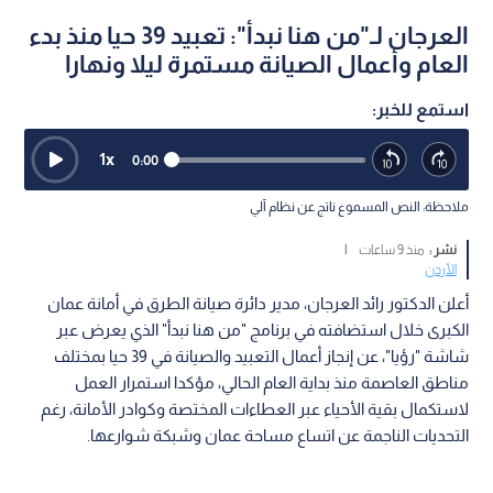
العرجان لـ"من هنا نبدأ": تعبيد 39 حيا منذ بدء
العام وأعمال الصيانة مستمرة ليلا ونهارا
استمع للخبر:
1
x
0:00
ملاحظة: النص المسموع ناتج عن نظام آلي
نشر :
منذ 9 ساعات
|
الأردن
أعلن الدكتور رائد العرجان، مدير دائرة صيانة الطرق في أمانة عمان
الكبرى خلال استضافته في برنامج "من هنا نبدأ" الذي يعرض عبر
شاشة "رؤيا"، عن إنجاز أعمال التعبيد والصيانة في 39 حيا بمختلف
مناطق العاصمة منذ بداية العام الحالي، مؤكدا استمرار العمل
لاستكمال بقية الأحياء عبر العطاءات المختصة وكوادر الأمانة، رغم
التحديات الناجمة عن اتساع مساحة عمان وشبكة شوارعها.