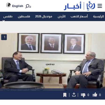
English
الرئيسية
أسعار الذهب
الأردن
مونديال 2026
فلسطين
طقس
1
0
0