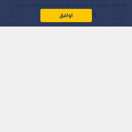
الجامعات الخاصة على ضبط أسعار الساعات الاستثمارية، وتمنع
تغولها على المواطنين والطلبة الأردنيين، حماية لهم من الارتفاعات
اوافق
المتزايدة في الرسوم الدراسية.
الرئيسية
عواجل
المباشر
أحدث الأخبار
الأكثر شيوعًا