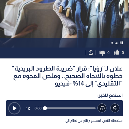
الألبسة
0
0
علان لـ"رؤيا": قرار "ضريبة الطرود البريدية"
خطوة بالاتجاه الصحيح.. وقلص الفجوة مع
"التقليدي" إلى 14% -فيديو
استمع للخبر:
1
x
0:00
ملاحظة: النص المسموع ناتج عن نظام آلي