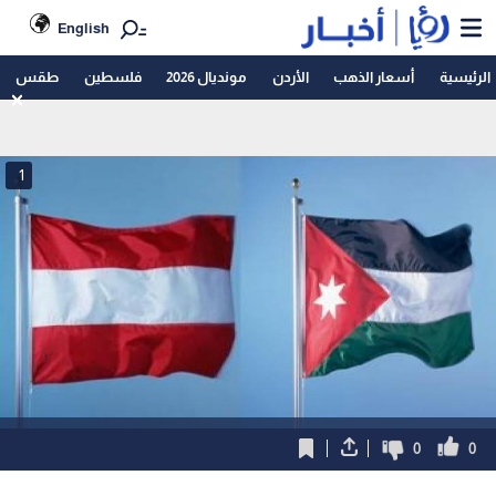
English
الرئيسية
أسعار الذهب
الأردن
مونديال 2026
فلسطين
طقس
1
0
0