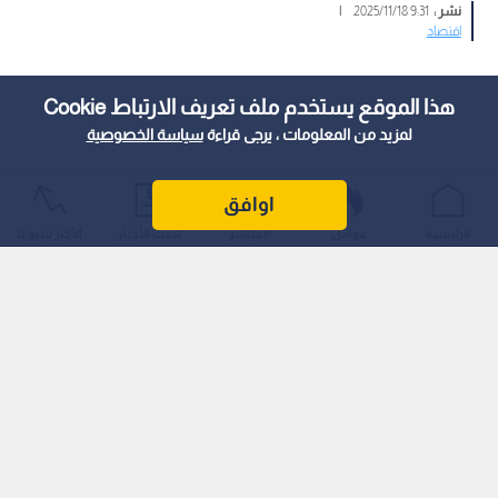
نشر :
9:31 2025/11/18
|
اقتصاد
هذا الموقع يستخدم ملف تعريف الارتباط Cookie
لمزيد من المعلومات ، يرجى قراءة
سياسة الخصوصية
اوافق
الرئيسية
عواجل
المباشر
أحدث الأخبار
الأكثر شيوعًا
نقيب تجار الألبسة: القرار يطبق في شباط المقبل.. ونتوقع أثرا
إيجابيا على أداء القطاع في رمضان.
أشاد نقيب أصحاب محلات تجارة الألبسة والأحذية والأقمشة ،
سلطان علان، بقرار مجلس الوزراء الأخير، المتعلق بفرض ضريبة