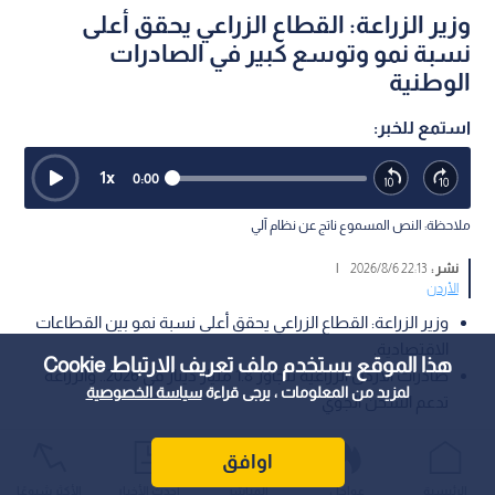
وزير الزراعة: القطاع الزراعي يحقق أعلى
نسبة نمو وتوسع كبير في الصادرات
الوطنية
استمع للخبر:
1
x
0:00
ملاحظة: النص المسموع ناتج عن نظام آلي
نشر :
22:13 2026/8/6
|
الأردن
وزير الزراعة: القطاع الزراعي يحقق أعلى نسبة نمو بين القطاعات
الاقتصادية.
هذا الموقع يستخدم ملف تعريف الارتباط Cookie
صادرات الأردن الزراعية تتجاوز 1.8 مليار دينار في 2026.. والزراعة
لمزيد من المعلومات ، يرجى قراءة
سياسة الخصوصية
تدعم الشحن الجوي
أكد وزير الزراعة الدكتور صائب خريسات أن المزارع الأردني يشكل
اوافق
ركيزة أساسية من ركائز الأمن الغذائي، مشيرا إلى أن القطاع الزراعي
الرئيسية
عواجل
المباشر
أحدث الأخبار
الأكثر شيوعًا