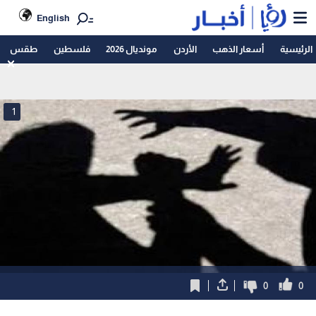
English
الرئيسية
أسعار الذهب
الأردن
مونديال 2026
فلسطين
طقس
1
0
0